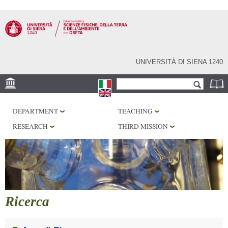
Skip to
main
content
UNIVERSITÀ DI SIENA 1240
Search form
Search
LOCATION
DEPARTMENT
TEACHING
MUSEUMS
RESEARCH
THIRD MISSION
OBSERVATORY
LIBRARIES
SERVICES
Ricerca