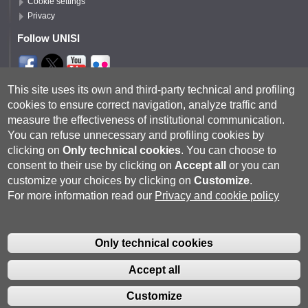
Cookie settings
Privacy
Follow UNISI
Segui DSFTA
This site uses its own and third-party technical and profiling
cookies to ensure correct navigation, analyze traffic and
measure the effectiveness of institutional communication.
You can refuse unnecessary and profiling cookies by
clicking on
Only technical cookies
.
You can choose to
consent to their use by clicking on
Accept all
or you can
customize your choices by clicking on
Customize
.
For more information read our
Privacy and cookie policy
Università degli Studi di Siena
- Rettorato, via Banchi di Sotto 55, 53100
Siena ITALIA
Only technical cookies
P.IVA 00273530527 | C.F. 80002070524 |
Coordinate bancarie
|
Caselle
Pec: Posta Elettronica Certificata
|
Fatturazione Elettronica
Accept all
Contatti:
urp@unisi.it
- URP - Ufficio Relazioni con il Pubblico Tel.
0577 235555 (dal lunedì al venerdì dalle 9.30 alle 10.30)
Customize