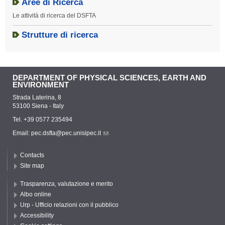
Aree di Ricerca
Le attività di ricerca del DSFTA
Strutture di ricerca
DEPARTMENT OF PHYSICAL SCIENCES, EARTH AND
ENVIRONMENT
Strada Laterina, 8
53100 Siena - Italy
Tel. +39 0577 235494
Email:
pec.dsfta@pec.unisipec.it
Contacts
Site map
Trasparenza, valutazione e merito
Albo online
Urp - Ufficio relazioni con il pubblico
Accessibility