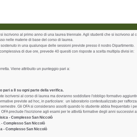
che si iscrivono al primo anno di una laurea triennale. Agli studenti che si iscrivono al 
sso nelle materie di base del corso di laurea.
e sostenuto in una qualunque delle sessioni previste presso il nostro Dipartimento.
complessiva di due ore, prevede 40 quesiti con risposte a scelta multipla divisi in:
retta. Viene attribuito un punteggio pari a:
o pari a 8 su ogni parte della verifica.
 iscriversi al corso di laurea ma dovranno soddisfare l'obbligo formativo aggiuntiv
formative previste ad hoc, in particolare: un laboratorio contestualizzato per raffor
primo semestre. Gli OFA si considerano assolti quando lo studente abbia frequentato i 
OFA preclude l'iscrizione agli esami per le attività formative degli anni successivi a
 Fisica - Complesso San Niccolò
ica - Complesso San Niccolò
sica - Complesso San Niccolò