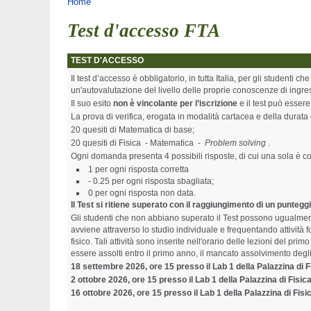
You are here
Home
Test d'accesso FTA
TEST D'ACCESSO
Il test d’accesso è obbligatorio, in tutta Italia, per gli studenti 
un'autovalutazione del livello delle proprie conoscenze di ingre
Il suo esito
non è vincolante per l’iscrizione
e il test può esser
La prova di verifica, erogata in modalità cartacea e della durata 
20 quesiti di Matematica di base;
20 quesiti di Fisica - Matematica -
Problem solving
.
Ogni domanda presenta 4 possibili risposte, di cui una sola è cor
1 per ogni risposta corretta
- 0.25 per ogni risposta sbagliata;
0 per ogni risposta non data.
Il Test si ritiene superato con il raggiungimento di un punteggi
Gli studenti che non abbiano superato il Test possono ugualmente
avviene attraverso lo studio individuale e frequentando attività 
fisico. Tali attività sono inserite nell'orario delle lezioni del 
essere assolti entro il primo anno, il mancato assolvimento degli 
18 settembre 2026, ore 15 presso il Lab 1 della Palazzina di
2 ottobre 2026, ore 15 presso il Lab 1 della Palazzina di Fis
16 ottobre 2026,
ore 15 presso il Lab 1 della Palazzina di Fi