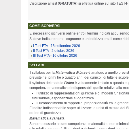
L'iscrizione al test (
GRATUITA
) si effettua online sul sito TEST-
COME ISCRIVERSI
E' necessario iscriversi online entro i termini indicati acquisendo
Si deve indicare nome, cognome e un indirizzo email come richie
I Test FTA - 18 settembre 2026
II Test FTA - 2 ottobre 2026
III Test FTA - 16 ottobre 2026
SYLLABI
Il syllabus per la
Matematica di base
è analogo a quello previst
previste nei primi tre o quattro anni dei curricoli di tutte le scuo
ll syllabus del modulo
Fisica
è volutamente limitato a quanto esp
competenze matematiche indispensabili quelle relative alla model
l’utilizzo di rappresentazioni grafiche e di modelli funzion
sinusoidale, esponenziale e logaritmica
il riconoscimento di rapporti di proporzionalità fra le grande
È inoltre indispensabile saper utilizzare: le unità di misura del S
ordine di grandezza.
Matematica avanzata
Sono necessarie alcune competenze matematiche non minimali so
e le relative proprietà. Equazioni e sistemi di equazioni line