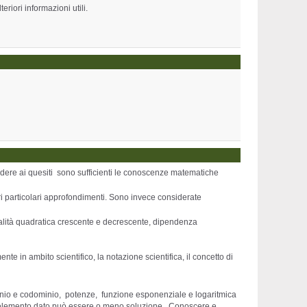
riori informazioni utili.
ndere ai quesiti sono sufficienti le conoscenze matematiche
ori particolari approfondimenti. Sono invece considerate
ionalità quadratica crescente e decrescente, dipendenza
nte in ambito scientifico, la notazione scientifica, il concetto di
inio e codominio, potenze, funzione esponenziale e logaritmica
 un elemento dato può essere o meno soluzione. Conoscere e