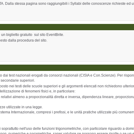
FTA. Dalla stessa pagina sono raggiungibili i Syllabi delle conoscenze richieste ed ulte
 un biglietto gratuito sul sito EventBrite.
sto dalla procedura del sito.
o dai test nazionali erogati da consorzi nazionali (CISIA e Con.Scienze). Per rispo
le secondarie superiori.
osto nei testi delle scuole superiori e gli argomenti elencati non richiedono ulteri
lizzazione di fenomeni fisici e, in particolare:
ali relativi almeno a proporzionalità diretta e inversa, dipendenza lineare, proporz
zze utilizzate in una legge.
istema Internazionale, compresi i prefissi, e le unità pratiche utilizzate più comuneme
prattutto nell'uso delle funzioni trigonometriche, con particolare riguardo a dom
ari e non, numeriche e parametriche, saper valutare se possono essere risolte o se