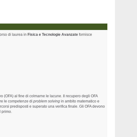
corso di laurea in
Fisica e Tecnologie Avanzate
fornisce
o (OFA) al fine di colmarne le lacune. Il recupero degli OFA
zare le competenze di
problem solving
in ambito matematico e
percorsi predisposti e superato una verifica finale. Gli OFA devono
l primo.