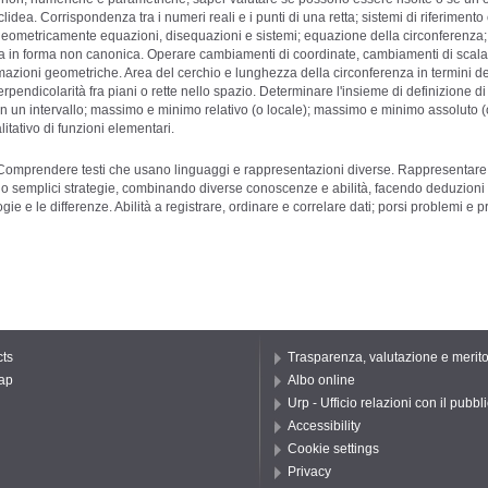
dea. Corrispondenza tra i numeri reali e i punti di una retta; sistemi di riferimento
geometricamente equazioni, disequazioni e sistemi; equazione della circonferenza; 
ta in forma non canonica. Operare cambiamenti di coordinate, cambiamenti di scala,
ormazioni geometriche. Area del cerchio e lunghezza della circonferenza in termini d
rpendicolarità fra piani o rette nello spazio. Determinare l'insieme di definizione d
in un intervallo; massimo e minimo relativo (o locale); massimo e minimo assoluto (
itativo di funzioni elementari.
omprendere testi che usano linguaggi e rappresentazioni diverse. Rappresentare da
o semplici strategie, combinando diverse conoscenze e abilità, facendo deduzioni lo
ie e le differenze. Abilità a registrare, ordinare e correlare dati; porsi problemi e p
ts
Trasparenza, valutazione e merit
ap
Albo online
Urp - Ufficio relazioni con il pubbl
Accessibility
Cookie settings
Privacy