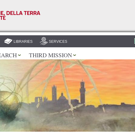
Skip to
main
content
LIBRARIES
SERVICES
EARCH
THIRD MISSION