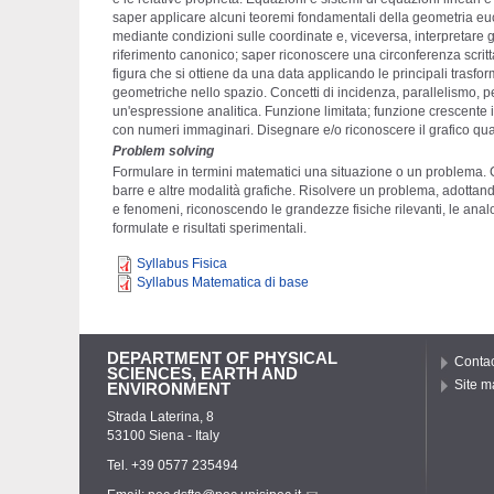
saper applicare alcuni teoremi fondamentali della geometria eucli
mediante condizioni sulle coordinate e, viceversa, interpretare 
riferimento canonico; saper riconoscere una circonferenza scrit
figura che si ottiene da una data applicando le principali trasf
geometriche nello spazio. Concetti di incidenza, parallelismo, pe
un'espressione analitica. Funzione limitata; funzione crescente 
con numeri immaginari. Disegnare e/o riconoscere il grafico qual
Problem solving
Formulare in termini matematici una situazione o un problema. C
barre e altre modalità grafiche. Risolvere un problema, adottand
e fenomeni, riconoscendo le grandezze fisiche rilevanti, le analog
formulate e risultati sperimentali.
Syllabus Fisica
Syllabus Matematica di base
DEPARTMENT OF PHYSICAL
Contac
SCIENCES, EARTH AND
Site m
ENVIRONMENT
Strada Laterina, 8
53100 Siena - Italy
Tel. +39 0577 235494