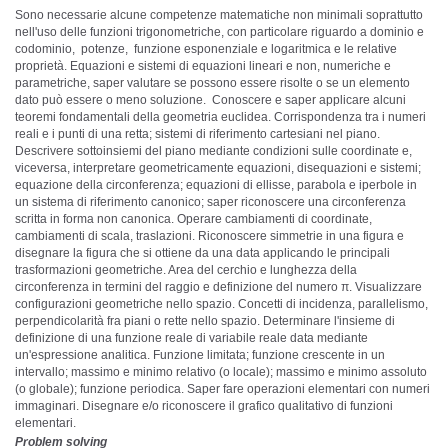
Sono necessarie alcune competenze matematiche non minimali soprattutto
nell'uso delle funzioni trigonometriche, con particolare riguardo a dominio e
codominio, potenze, funzione esponenziale e logaritmica e le relative
proprietà. Equazioni e sistemi di equazioni lineari e non, numeriche e
parametriche, saper valutare se possono essere risolte o se un elemento
dato può essere o meno soluzione. Conoscere e saper applicare alcuni
teoremi fondamentali della geometria euclidea. Corrispondenza tra i numeri
reali e i punti di una retta; sistemi di riferimento cartesiani nel piano.
Descrivere sottoinsiemi del piano mediante condizioni sulle coordinate e,
viceversa, interpretare geometricamente equazioni, disequazioni e sistemi;
equazione della circonferenza; equazioni di ellisse, parabola e iperbole in
un sistema di riferimento canonico; saper riconoscere una circonferenza
scritta in forma non canonica. Operare cambiamenti di coordinate,
cambiamenti di scala, traslazioni. Riconoscere simmetrie in una figura e
disegnare la figura che si ottiene da una data applicando le principali
trasformazioni geometriche. Area del cerchio e lunghezza della
circonferenza in termini del raggio e definizione del numero π. Visualizzare
configurazioni geometriche nello spazio. Concetti di incidenza, parallelismo,
perpendicolarità fra piani o rette nello spazio. Determinare l'insieme di
definizione di una funzione reale di variabile reale data mediante
un'espressione analitica. Funzione limitata; funzione crescente in un
intervallo; massimo e minimo relativo (o locale); massimo e minimo assoluto
(o globale); funzione periodica. Saper fare operazioni elementari con numeri
immaginari. Disegnare e/o riconoscere il grafico qualitativo di funzioni
elementari.
Problem solving