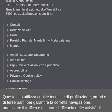
53100 Siena - Italia
Tel. 0577 235600/3732/3781/3787
Email:
amministrazione.dsfta@unisi.it
PEC:
pec.dsfta@pec.unisipec.it
Contatti
Redazione web
Unisi
Presidio Pian de’ Mantellini – Porta Laterina
Mappa
Amministrazione trasparente
Albo online
Urp - Ufficio relazioni con il pubblico
Accessibilità
Privacy e Cookie policy
Cookie settings
Segui UNISI
Questo sito utilizza cookie tecnici e di profilazione, propri e
di terze parti, per garantire la corretta navigazione,
Segui DSFTA
analizzare il traffico e misurare l'efficacia delle attività di