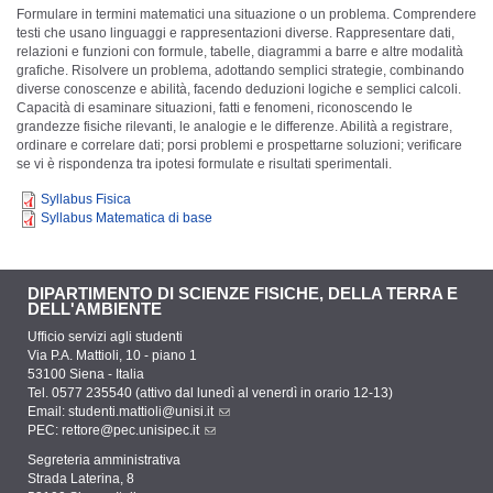
Formulare in termini matematici una situazione o un problema. Comprendere
testi che usano linguaggi e rappresentazioni diverse. Rappresentare dati,
relazioni e funzioni con formule, tabelle, diagrammi a barre e altre modalità
grafiche. Risolvere un problema, adottando semplici strategie, combinando
diverse conoscenze e abilità, facendo deduzioni logiche e semplici calcoli.
Capacità di esaminare situazioni, fatti e fenomeni, riconoscendo le
grandezze fisiche rilevanti, le analogie e le differenze. Abilità a registrare,
ordinare e correlare dati; porsi problemi e prospettarne soluzioni; verificare
se vi è rispondenza tra ipotesi formulate e risultati sperimentali.
Syllabus Fisica
Syllabus Matematica di base
DIPARTIMENTO DI SCIENZE FISICHE, DELLA TERRA E
DELL'AMBIENTE
Ufficio servizi agli studenti
Via P.A. Mattioli, 10 - piano 1
53100 Siena - Italia
Tel. 0577 235540 (attivo dal lunedì al venerdì in orario 12-13)
Email:
studenti.mattioli@unisi.it
PEC:
rettore@pec.unisipec.it
Segreteria amministrativa
Strada Laterina, 8