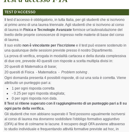
TEST D'ACCESSO
Il test d’accesso è obbligatorio, in tutta Italia, per gli studenti che si iscrivono
al primo anno di una laurea triennale. Agli studenti che si iscrivono al corso
di laurea in
Fisica e Tecnologie Avanzate
fornisce un'autovalutazione del
livello delle proprie conoscenze di ingresso nelle materie di base del corso
di laurea.
Il suo esito
non è vincolante per l’iscrizione
e il test può essere sostenuto in
una qualunque delle sessioni previste presso il nostro Dipartimento.
La prova di verifica, erogata in modalità cartacea e della durata complessiva
di due ore, prevede 40 quesiti con risposte a scelta multipla divisi in:
20 quesiti di Matematica di base;
20 quesiti di Fisica - Matematica -
Problem solving
.
Ogni domanda presenta 4 possibili risposte, di cui una sola è corretta. Viene
attribuito un punteggio pari a:
1 per ogni risposta corretta
- 0.25 per ogni risposta sbagliata;
0 per ogni risposta non data.
Il Test si ritiene superato con il raggiungimento di un punteggio pari a 8 su
ogni parte della verifica.
Gli studenti che non abbiano superato il Test possono ugualmente iscriversi
al corso di laurea ma dovranno soddisfare l'obbligo formativo aggiuntivo
(OFA) al fine di colmarne le lacune. Il recupero degli OFA avviene attraverso
lo studio individuale e frequentando attività formative previste ad hoc, in