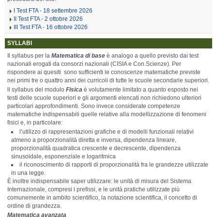
I Test FTA - 18 settembre 2026
II Test FTA - 2 ottobre 2026
III Test FTA - 16 ottobre 2026
SYLLABI
Il syllabus per la
Matematica di base
è analogo a quello previsto dai test
nazionali erogati da consorzi nazionali (CISIA e Con.Scienze). Per
rispondere ai quesiti sono sufficienti le conoscenze matematiche previste
nei primi tre o quattro anni dei curricoli di tutte le scuole secondarie superiori.
ll syllabus del modulo
Fisica
è volutamente limitato a quanto esposto nei
testi delle scuole superiori e gli argomenti elencati non richiedono ulteriori
particolari approfondimenti. Sono invece considerate competenze
matematiche indispensabili quelle relative alla modellizzazione di fenomeni
fisici e, in particolare:
l’utilizzo di rappresentazioni grafiche e di modelli funzionali relativi
almeno a proporzionalità diretta e inversa, dipendenza lineare,
proporzionalità quadratica crescente e decrescente, dipendenza
sinusoidale, esponenziale e logaritmica
il riconoscimento di rapporti di proporzionalità fra le grandezze utilizzate
in una legge.
È inoltre indispensabile saper utilizzare: le unità di misura del Sistema
Internazionale, compresi i prefissi, e le unità pratiche utilizzate più
comunemente in ambito scientifico, la notazione scientifica, il concetto di
ordine di grandezza.
Matematica avanzata