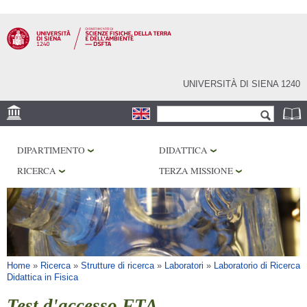
Salta al
contenuto
principale
UNIVERSITÀ DI SIENA 1240
Form di ricerca
Cerca
SEDE
DIPARTIMENTO
DIDATTICA
MUSEI
RICERCA
TERZA MISSIONE
OSSERVATORIO
BIBLIOTECHE
SERVIZI
Tu sei qui
Home
»
Ricerca
»
Strutture di ricerca
»
Laboratori
»
Laboratorio di Ricerca
Didattica in Fisica
Test d'accesso FTA