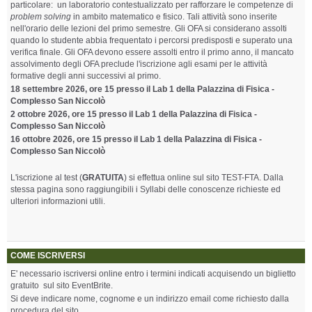
particolare: un laboratorio contestualizzato per rafforzare le competenze di
problem solving
in ambito matematico e fisico. Tali attività sono inserite
nell'orario delle lezioni del primo semestre. Gli OFA si considerano assolti
quando lo studente abbia frequentato i percorsi predisposti e superato una
verifica finale. Gli OFA devono essere assolti entro il primo anno, il mancato
assolvimento degli OFA preclude l'iscrizione agli esami per le attività
formative degli anni successivi al primo.
18 settembre 2026, ore 15 presso il Lab 1 della Palazzina di Fisica -
Complesso San Niccolò
2 ottobre 2026, ore 15 presso il Lab 1 della Palazzina di Fisica -
Complesso San Niccolò
16 ottobre 2026,
ore 15 presso il Lab 1 della Palazzina di Fisica -
Complesso San Niccolò
L'iscrizione al test (
GRATUITA
) si effettua online sul sito TEST-FTA. Dalla
stessa pagina sono raggiungibili i Syllabi delle conoscenze richieste ed
ulteriori informazioni utili.
COME ISCRIVERSI
E' necessario iscriversi online entro i termini indicati acquisendo un biglietto
gratuito sul sito EventBrite.
Si deve indicare nome, cognome e un indirizzo email come richiesto dalla
procedura del sito.