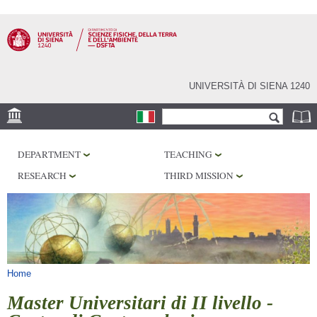
Skip to
main
content
UNIVERSITÀ DI SIENA 1240
Search form
Search
LOCATION
DEPARTMENT
TEACHING
MUSEUMS
RESEARCH
THIRD MISSION
OBSERVATORY
LIBRARIES
SERVICES
You are here
Home
Master Universitari di II livello -