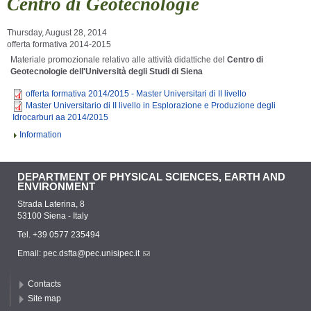
Centro di Geotecnologie
Thursday, August 28, 2014
offerta formativa 2014-2015
Materiale promozionale relativo alle attività didattiche del
Centro di
Geotecnologie dell'Università degli Studi di Siena
offerta formativa 2014/2015 - Master Universitari di II livello
Master Universitario di II livello in Esplorazione e Produzione degli
Idrocarburi aa 2014/2015
Information
DEPARTMENT OF PHYSICAL SCIENCES, EARTH AND
ENVIRONMENT
Strada Laterina, 8
53100 Siena - Italy
Tel. +39 0577 235494
Email:
pec.dsfta@pec.unisipec.it
Contacts
Site map