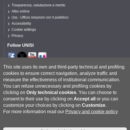
Trasparenza, valutazione e merito
Albo online
Urp - Ufficio relazioni con il pubblico
Accessibility
Cookie settings
Privacy
Follow UNISI
Segui DSFTA
This site uses its own and third-party technical and profiling
cookies to ensure correct navigation, analyze traffic and
measure the effectiveness of institutional communication.
You can refuse unnecessary and profiling cookies by
clicking on
Only technical cookies
.
You can choose to
consent to their use by clicking on
Accept all
or you can
customize your choices by clicking on
Customize
.
For more information read our
Privacy and cookie policy
Università degli Studi di Siena
- Rettorato, via Banchi di Sotto 55, 53100