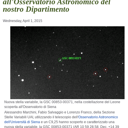
all'Osservatorio Astronomico del
nostro Dipartimento
Wednesday, April 1, 2015
Nuova stella variabile, la GSC 00853-00371, nella costellazione del Leone
scoperta all'Osservatorio di Siena
Alessandro Marchini, Fabio Salvaggio e Lorenzo Franco, della Sezione
Stelle Variabili UAI, utilizzando il telescopio dell'
Osservatorio Astronomico
dell'Università di Siena
e un C9,25 hanno scoperto e caratterizzato una
nuova stella variabile, la GSC 00853-00371 (AR 10 59 28.58, Dec. +14 39