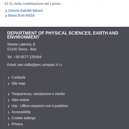
42.5), nella costellazione del Leone
.
Unione Astrofili Italiani
News from ANSA
DEPARTMENT OF PHYSICAL SCIENCES, EARTH AND
ENVIRONMENT
Strada Laterina, 8
53100 Siena - Italy
Tel. +39 0577 235494
Email:
pec.dsfta@pec.unisipec.it
Contacts
Site map
Trasparenza, valutazione e merito
Albo online
Urp - Ufficio relazioni con il pubblico
Accessibility
Cookie settings
Privacy