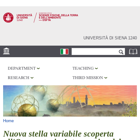
Skip to
main
content
UNIVERSITÀ DI SIENA 1240
Search form
Search
LOCATION
DEPARTMENT
TEACHING
MUSEUMS
RESEARCH
THIRD MISSION
OBSERVATORY
LIBRARIES
SERVICES
You are here
Home
Nuova stella variabile scoperta