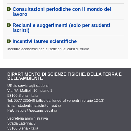
Consultazioni periodiche con il mondo del
lavoro
Reclami e suggerimenti (solo per studenti
iscritti)
Incentivi lauree scientifiche
Incentivi economici per le iscrizioni ai corsi di studio
DIPARTIMENTO DI SCIENZE FISICHE, DELLA TERRA E
DELL'AMBIENTE
Ufficio servizi agli studenti
Via P.A. Mattioli, 10 - piano 1
53100 Siena - Italia
Tel. 0577 235540 (attivo dal lunedì al venerdì in orario 12-13)
Email:
studenti.mattioli@unisi.it
PEC:
rettore@pec.unisipec.it
Segreteria amministrativa
Strada Laterina, 8
53100 Siena - Italia