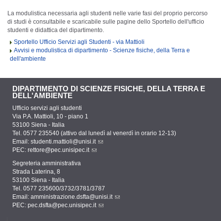
La modulistica necessaria agli studenti nelle varie fasi del proprio percorso
di studi è consultabile e scaricabile sulle pagine dello Sportello dell'ufficio
studenti e didattica del dipartimento.
Sportello Ufficio Servizi agli Studenti - via Mattioli
Avvisi e modulistica di dipartimento - Scienze fisiche, della Terra e
dell'ambiente
DIPARTIMENTO DI SCIENZE FISICHE, DELLA TERRA E
DELL'AMBIENTE
Ufficio servizi agli studenti
Via P.A. Mattioli, 10 - piano 1
53100 Siena - Italia
Tel. 0577 235540 (attivo dal lunedì al venerdì in orario 12-13)
Email:
studenti.mattioli@unisi.it
PEC:
rettore@pec.unisipec.it
Segreteria amministrativa
Strada Laterina, 8
53100 Siena - Italia
Tel. 0577 235600/3732/3781/3787
Email:
amministrazione.dsfta@unisi.it
PEC:
pec.dsfta@pec.unisipec.it