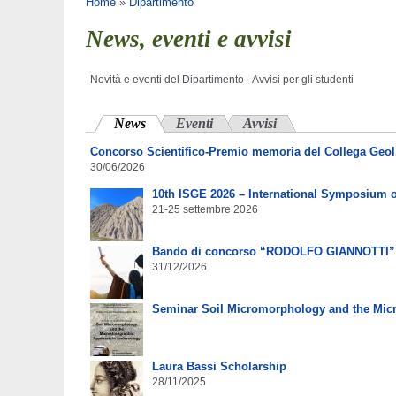
Tu sei qui
Home
»
Dipartimento
News, eventi e avvisi
Novità e eventi del Dipartimento - Avvisi per gli studenti
News
(scheda attiva)
Eventi
Avvisi
Concorso Scientifico-Premio memoria del Collega Geol.
30/06/2026
10th ISGE 2026 – International Symposium 
21-25 settembre 2026
Bando di concorso “RODOLFO GIANNOTTI”
31/12/2026
Seminar Soil Micromorphology and the Micr
Laura Bassi Scholarship
28/11/2025