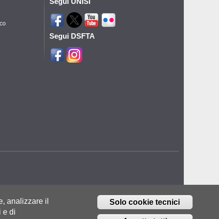
Segui UNISI
ico
Segui DSFTA
e, analizzare il
Solo cookie tecnici
 e di