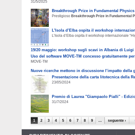
31/5/2025
Breakthrough Prize in Fundamental Physics a
Prestigioso
Breakthrough Prize in Fundamental 
L’Isola d’Elba ospita il workshop internazio
L’Isola d’Elba ospita il workshop internazionale “H
19/20 maggio: workshop sugli scavi in Albania di Luigi
Uso del software MOVE-TM concesso gratuitamente per at
MOVE-TM
Nuove ricerche mettono in discussione l’impatto della 
Presentazione della carta litotecnica della
23/05/2024
Premio di Laurea "Giampaolo Pialli" - Edizi
31/7/2024
Pagine
1
2
3
4
5
6
7
8
9
…
seguente ›