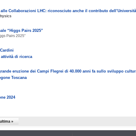
lle Collaborazioni LHC: riconosciuto anche il contributo dell’Università
Physics
nale “Higgs Pairs 2025”
iggs Pairs 2025”
 Cardini
tività di ricerca
grande eruzione dei Campi Flegrei di 40.000 anni fa sullo sviluppo cult
 Regone Toscana
one 2024
ultima »