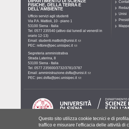
DIPARTIMENTO DI SCIENZE
Contat
FISICHE, DELLA TERRA E
Redaz
DELL'AMBIENTE
Unisi
Ufficio servizi agli studenti
Presid
Via P.A. Mattioli, 10 - piano 1
53100 Siena - Italia
Mapp
Tel. 0577 235540 (attivo dal lunedì al venerdì in
orario 12-13)
Email:
studenti.mattioli@unisi.it
PEC:
rettore@pec.unisipec.it
Segreteria amministrativa
Strada Laterina, 8
53100 Siena - Italia
Tel. 0577 235600/3732/3781/3787
Email:
amministrazione.dsfta@unisi.it
PEC:
pec.dsfta@pec.unisipec.it
Questo sito utilizza cookie tecnici e di profila
traffico e misurare l'efficacia delle attività d