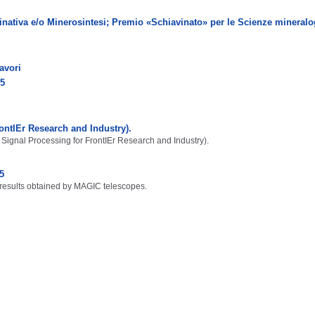
nativa e/o Minerosintesi; Premio «Schiavinato» per le Scienze mineralo
avori
25
rontIEr Research and Industry).
Signal Processing for FrontIEr Research and Industry).
5
 results obtained by MAGIC telescopes.