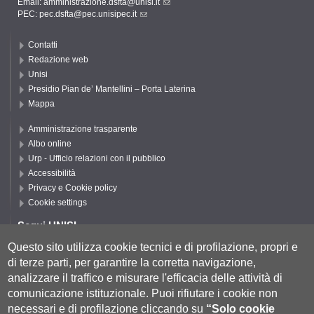
Email:
amministrazione.dsfta@unisi.it
PEC:
pec.dsfta@pec.unisipec.it
Contatti
Redazione web
Unisi
Presidio Pian de’ Mantellini – Porta Laterina
Mappa
Amministrazione trasparente
Albo online
Urp - Ufficio relazioni con il pubblico
Accessibilità
Privacy e Cookie policy
Cookie settings
Segui UNISI
Questo sito utilizza cookie tecnici e di profilazione, propri e
di terze parti, per garantire la corretta navigazione,
Segui DSFTA
analizzare il traffico e misurare l'efficacia delle attività di
comunicazione istituzionale.
Puoi rifiutare i cookie non
necessari e di profilazione cliccando su
“Solo cookie