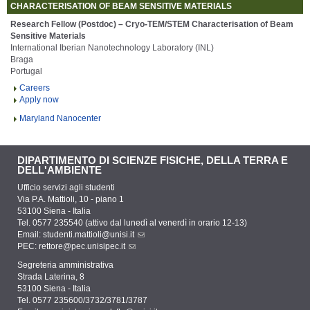
CHARACTERISATION OF BEAM SENSITIVE MATERIALS
Research Fellow (Postdoc) – Cryo-TEM/STEM Characterisation of Beam
Sensitive Materials
International Iberian Nanotechnology Laboratory (INL)
Braga
Portugal
Careers
Apply now
Maryland Nanocenter
DIPARTIMENTO DI SCIENZE FISICHE, DELLA TERRA E
DELL'AMBIENTE
Ufficio servizi agli studenti
Via P.A. Mattioli, 10 - piano 1
53100 Siena - Italia
Tel. 0577 235540 (attivo dal lunedì al venerdì in orario 12-13)
Email:
studenti.mattioli@unisi.it
PEC:
rettore@pec.unisipec.it
Segreteria amministrativa
Strada Laterina, 8
53100 Siena - Italia
Tel. 0577 235600/3732/3781/3787