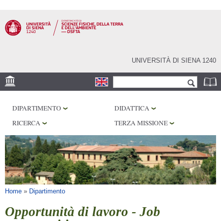
Salta al
contenuto
principale
UNIVERSITÀ DI SIENA 1240
Form di ricerca
Cerca
SEDE
DIPARTIMENTO
DIDATTICA
MUSEI
RICERCA
TERZA MISSIONE
OSSERVATORIO
BIBLIOTECHE
SERVIZI
Tu sei qui
Home
»
Dipartimento
Opportunità di lavoro - Job