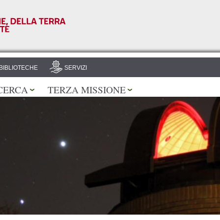
Salta al
contenuto
principale
BIBLIOTECHE
SERVIZI
CERCA
TERZA MISSIONE