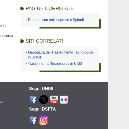
PAGINE CORRELATE
Rapporti con enti, imprese e Spinoff
r la
a ricerca
SITI CORRELATI
Mappatura del Trasferimento Tecnologico
in UNISI
Trasferimento Tecnologico in UNISI
Segui UNISI
ico
Segui DSFTA