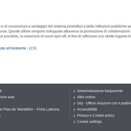
o e di conoscenza a vantaggio del sistema produttivo e delle istituzioni pubbliche pe
risorse. Queste ultime vengono sviluppate attraverso la promozione di collaborazioni
e possibile, la creazione di nuovi spin-off, al fine di rafforzare uno stretto legame tr
cate all’Ambiente - LCG
ti
Amministrazione trasparente
ione web
Albo online
Urp - Ufficio relazioni con il pubbl
io Pian de’ Mantellini – Porta Laterina
Accessibilità
a
Privacy e Cookie policy
Cookie settings