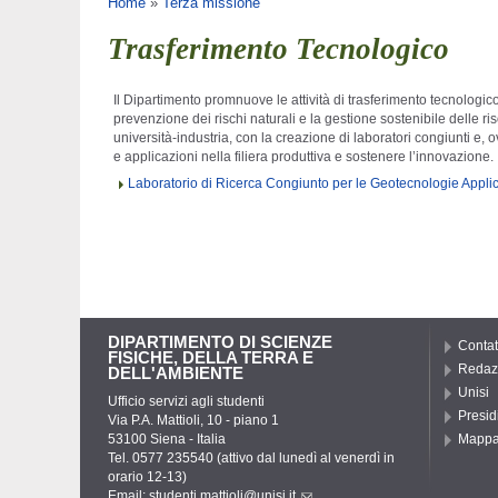
Tu sei qui
Home
»
Terza missione
Trasferimento Tecnologico
Il Dipartimento promnuove le attività di trasferimento tecnologic
prevenzione dei rischi naturali e la gestione sostenibile delle 
università-industria, con la creazione di laboratori congiunti e, ov
e applicazioni nella filiera produttiva e sostenere l’innovazione.
Laboratorio di Ricerca Congiunto per le Geotecnologie Appli
DIPARTIMENTO DI SCIENZE
Contat
FISICHE, DELLA TERRA E
Redaz
DELL'AMBIENTE
Unisi
Ufficio servizi agli studenti
Presid
Via P.A. Mattioli, 10 - piano 1
53100 Siena - Italia
Mapp
Tel. 0577 235540 (attivo dal lunedì al venerdì in
orario 12-13)
Email:
studenti.mattioli@unisi.it