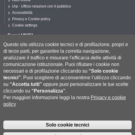
Albo online
Urp - Ufficio relazioni con il pubblico
Accessibilità
Privacy e Cookie policy
Cookie settings
Segui UNISI
Questo sito utilizza cookie tecnici e di profilazione, propri e
di terze parti, per garantire la corretta navigazione,
Segui DSFTA
analizzare il traffico e misurare l'efficacia delle attività di
comunicazione istituzionale.
Puoi rifiutare i cookie non
necessari e di profilazione cliccando su
“Solo cookie
tecnici”
.
Puoi scegliere di acconsentirne l’utilizzo cliccando
su
“Accetta tutti”
oppure puoi personalizzare le tue scelte
cliccando su
“Personalizza”
.
Per maggiori informazioni leggi la nostra
Privacy e cookie
policy
Università degli Studi di Siena
- Rettorato, via Banchi di Sotto 55, 53100
Siena ITALIA
Solo cookie tecnici
P.IVA 00273530527 | C.F. 80002070524 |
Coordinate bancarie
|
Caselle
Pec: Posta Elettronica Certificata
|
Fatturazione Elettronica