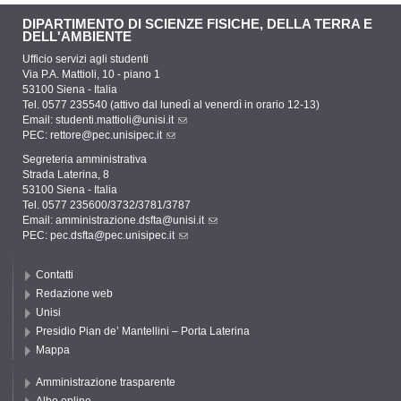
DIPARTIMENTO DI SCIENZE FISICHE, DELLA TERRA E
DELL'AMBIENTE
Ufficio servizi agli studenti
Via P.A. Mattioli, 10 - piano 1
53100 Siena - Italia
Tel. 0577 235540 (attivo dal lunedì al venerdì in orario 12-13)
Email:
studenti.mattioli@unisi.it
PEC:
rettore@pec.unisipec.it
Segreteria amministrativa
Strada Laterina, 8
53100 Siena - Italia
Tel. 0577 235600/3732/3781/3787
Email:
amministrazione.dsfta@unisi.it
PEC:
pec.dsfta@pec.unisipec.it
Contatti
Redazione web
Unisi
Presidio Pian de’ Mantellini – Porta Laterina
Mappa
Amministrazione trasparente