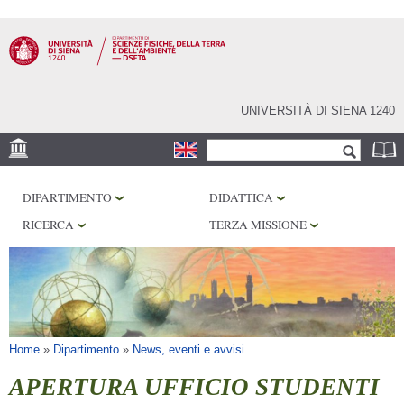
Salta al
contenuto
principale
UNIVERSITÀ DI SIENA 1240
Form di ricerca
Cerca
SEDE
DIPARTIMENTO
DIDATTICA
MUSEI
RICERCA
TERZA MISSIONE
OSSERVATORIO
BIBLIOTECHE
SERVIZI
Tu sei qui
Home
»
Dipartimento
»
News, eventi e avvisi
APERTURA UFFICIO STUDENTI