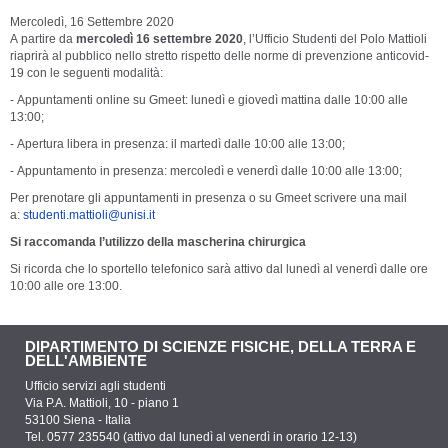
Mercoledì, 16 Settembre 2020
A partire da
mercoledì 16 settembre 2020
, l’Ufficio Studenti del Polo Mattioli
riaprirà al pubblico
nello stretto rispetto delle norme di prevenzione anticovid-
19
con le seguenti modalità:
-
Appuntamenti online su Gmeet:
lunedì e giovedì mattina dalle 10:00 alle
13:00;
-
Apertura libera in presenza:
il martedì dalle 10:00 alle 13:00;
-
Appuntamento in presenza:
mercoledì e venerdì dalle 10:00 alle 13:00;
Per prenotare gli appuntamenti in presenza o su Gmeet scrivere una mail
a:
studenti.mattioli@unisi.it
Si raccomanda l’utilizzo della mascherina chirurgica
Si ricorda che lo sportello telefonico sarà attivo dal lunedì al venerdì dalle ore
10:00 alle ore 13:00.
DIPARTIMENTO DI SCIENZE FISICHE, DELLA TERRA E
DELL'AMBIENTE
Ufficio servizi agli studenti
Via P.A. Mattioli, 10 - piano 1
53100 Siena - Italia
Tel. 0577 235540 (attivo dal lunedì al venerdì in orario 12-13)