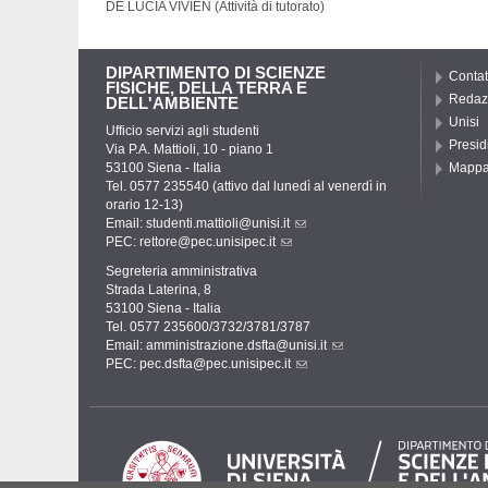
DE LUCIA VIVIEN (Attività di tutorato)
DIPARTIMENTO DI SCIENZE
Contat
FISICHE, DELLA TERRA E
Redaz
DELL'AMBIENTE
Unisi
Ufficio servizi agli studenti
Presid
Via P.A. Mattioli, 10 - piano 1
53100 Siena - Italia
Mapp
Tel. 0577 235540 (attivo dal lunedì al venerdì in
orario 12-13)
Email:
studenti.mattioli@unisi.it
PEC:
rettore@pec.unisipec.it
Segreteria amministrativa
Strada Laterina, 8
53100 Siena - Italia
Tel. 0577 235600/3732/3781/3787
Email:
amministrazione.dsfta@unisi.it
PEC:
pec.dsfta@pec.unisipec.it