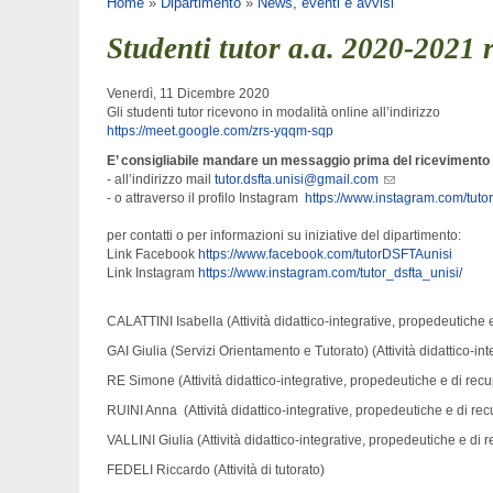
Tu sei qui
Home
»
Dipartimento
»
News, eventi e avvisi
Studenti tutor a.a. 2020-2021 r
Venerdì, 11 Dicembre 2020
Gli studenti tutor ricevono in modalità online all’indirizzo
https://meet.google.com/zrs-yqqm-sqp
E’ consigliabile mandare un messaggio prima del ricevimento
- all’indirizzo mail
tutor.dsfta.unisi@gmail.com
- o attraverso il profilo Instagram
https://www.instagram.com/tutor
per contatti o per informazioni su iniziative del dipartimento:
Link Facebook
https://www.facebook.com/tutorDSFTAunisi
Link Instagram
https://www.instagram.com/tutor_dsfta_unisi/
CALATTINI Isabella (Attività didattico-integrative, propedeutiche 
GAI Giulia (Servizi Orientamento e Tutorato) (Attività didattico-in
RE Simone (Attività didattico-integrative, propedeutiche e di rec
RUINI Anna (Attività didattico-integrative, propedeutiche e di re
VALLINI Giulia (Attività didattico-integrative, propedeutiche e di 
FEDELI Riccardo (Attività di tutorato)