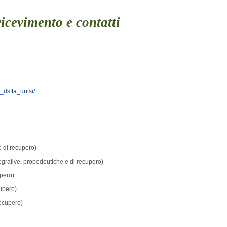
icevimento e contatti
_dsfta_unisi/
e di recupero)
tegrative, propedeutiche e di recupero)
upero)
cupero)
recupero)