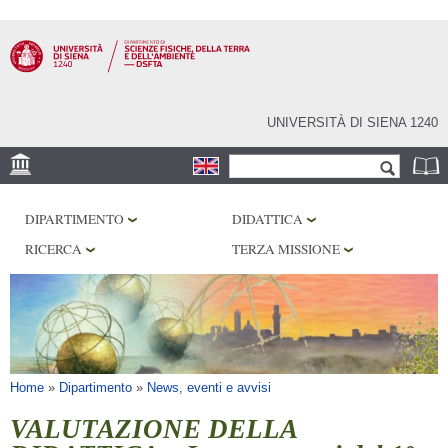
Salta al
contenuto
principale
UNIVERSITÀ DI SIENA 1240
Form di ricerca
Cerca
SEDE
DIPARTIMENTO
DIDATTICA
MUSEI
RICERCA
TERZA MISSIONE
OSSERVATORIO
BIBLIOTECHE
SERVIZI
Tu sei qui
Home
»
Dipartimento
»
News, eventi e avvisi
VALUTAZIONE DELLA