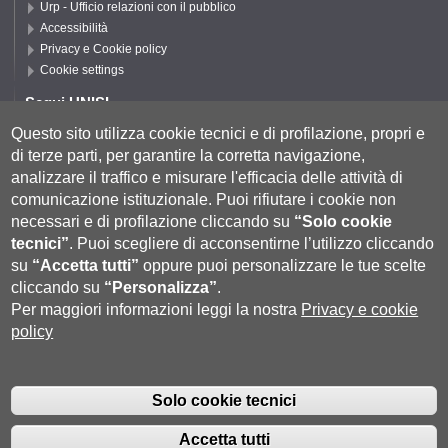
Urp - Ufficio relazioni con il pubblico
Accessibilità
Privacy e Cookie policy
Cookie settings
Segui UNISI
Questo sito utilizza cookie tecnici e di profilazione, propri e
di terze parti, per garantire la corretta navigazione,
Segui DSFTA
analizzare il traffico e misurare l'efficacia delle attività di
comunicazione istituzionale.
Puoi rifiutare i cookie non
necessari e di profilazione cliccando su
“Solo cookie
tecnici”
.
Puoi scegliere di acconsentirne l’utilizzo cliccando
su
“Accetta tutti”
oppure puoi personalizzare le tue scelte
cliccando su
“Personalizza”
.
Per maggiori informazioni leggi la nostra
Privacy e cookie
policy
Università degli Studi di Siena
- Rettorato, via Banchi di Sotto 55, 53100
Siena ITALIA
Solo cookie tecnici
P.IVA 00273530527 | C.F. 80002070524 |
Coordinate bancarie
|
Caselle
Pec: Posta Elettronica Certificata
|
Fatturazione Elettronica
Accetta tutti
Contatti:
urp@unisi.it
- URP - Ufficio Relazioni con il Pubblico Tel.