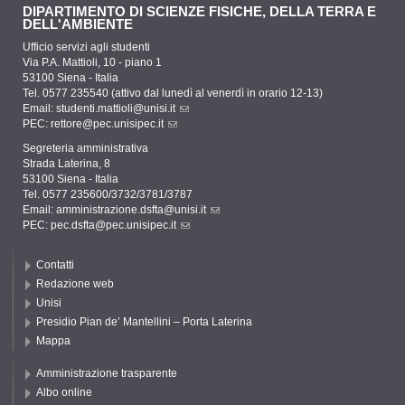
DIPARTIMENTO DI SCIENZE FISICHE, DELLA TERRA E
DELL'AMBIENTE
Ufficio servizi agli studenti
Via P.A. Mattioli, 10 - piano 1
53100 Siena - Italia
Tel. 0577 235540 (attivo dal lunedì al venerdì in orario 12-13)
Email:
studenti.mattioli@unisi.it
PEC:
rettore@pec.unisipec.it
Segreteria amministrativa
Strada Laterina, 8
53100 Siena - Italia
Tel. 0577 235600/3732/3781/3787
Email:
amministrazione.dsfta@unisi.it
PEC:
pec.dsfta@pec.unisipec.it
Contatti
Redazione web
Unisi
Presidio Pian de’ Mantellini – Porta Laterina
Mappa
Amministrazione trasparente
Albo online