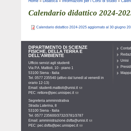
Tu sei qui
Home
»
Didattica
»
Informazioni per i Corsi di studio
»
Calen
Calendario didattico 2024-202
Calendario didattico 2024-2025 aggiornato al 30 giugno 2
DIPARTIMENTO DI SCIENZE
Contat
FISICHE, DELLA TERRA E
Redaz
DELL'AMBIENTE
Unisi
Ufficio servizi agli studenti
Presid
Via P.A. Mattioli, 10 - piano 1
53100 Siena - Italia
Mapp
Tel. 0577 235540 (attivo dal lunedì al venerdì in
orario 12-13)
Email:
studenti.mattioli@unisi.it
PEC:
rettore@pec.unisipec.it
Segreteria amministrativa
Strada Laterina, 8
53100 Siena - Italia
Tel. 0577 235600/3732/3781/3787
Email:
amministrazione.dsfta@unisi.it
PEC:
pec.dsfta@pec.unisipec.it