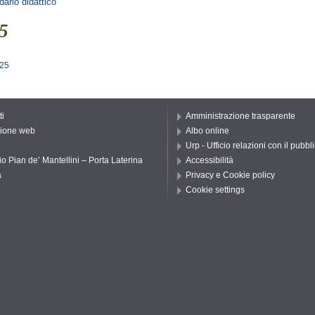
dario didattico
5
025
ti
Amministrazione trasparente
ione web
Albo online
Urp - Ufficio relazioni con il pubbl
io Pian de’ Mantellini – Porta Laterina
Accessibilità
a
Privacy e Cookie policy
Cookie settings