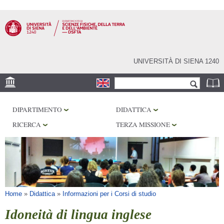
Salta al
contenuto
principale
UNIVERSITÀ DI SIENA 1240
Form di ricerca
Cerca
SEDE
DIPARTIMENTO
DIDATTICA
MUSEI
RICERCA
TERZA MISSIONE
OSSERVATORIO
BIBLIOTECHE
SERVIZI
Tu sei qui
Home
»
Didattica
»
Informazioni per i Corsi di studio
Idoneità di lingua inglese