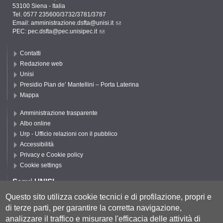
53100 Siena - Italia
Tel. 0577 235600/3732/3781/3787
Email:
amministrazione.dsfta@unisi.it
PEC:
pec.dsfta@pec.unisipec.it
Contatti
Redazione web
Unisi
Presidio Pian de’ Mantellini – Porta Laterina
Mappa
Amministrazione trasparente
Albo online
Urp - Ufficio relazioni con il pubblico
Accessibilità
Privacy e Cookie policy
Cookie settings
Segui UNISI
Questo sito utilizza cookie tecnici e di profilazione, propri e
di terze parti, per garantire la corretta navigazione,
Segui DSFTA
analizzare il traffico e misurare l'efficacia delle attività di