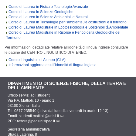
Corso di Laurea in Fisica e Tecnologie Avanzate
Corso di Laurea in Scienze Geologiche
Corso di Laurea in Scienze Ambientali e Naturali
Corso di Laurea in Tecnologie per l'ambiente, le costruzioni e il territorio
Corso di Laurea Magistrale in Ecotossicologia e Sostenibilità Ambientale
Corso di Laurea Magistrale in Risorse e Pericolosità Geologiche del
Territorio
Per informazioni dettagliate relative all'idoneità di lingua inglese consultare
le pagine del CENTRO LINGUISTICO DI ATENEO.
Centro Linguistico di Ateneo (CLA)
Informazioni aggiornate sull'idoneità di lingua inglese
DIPARTIMENTO DI SCIENZE FISICHE, DELLA TERRA E
DELL'AMBIENTE
Ufficio servizi agli studenti
Via P.A. Mattioli, 10 - piano 1
53100 Siena - Italia
Tel. 0577 235540 (attivo dal lunedì al venerdì in orario 12-13)
Email:
studenti.mattioli@unisi.it
PEC:
rettore@pec.unisipec.it
Segreteria amministrativa
Strada Laterina, 8