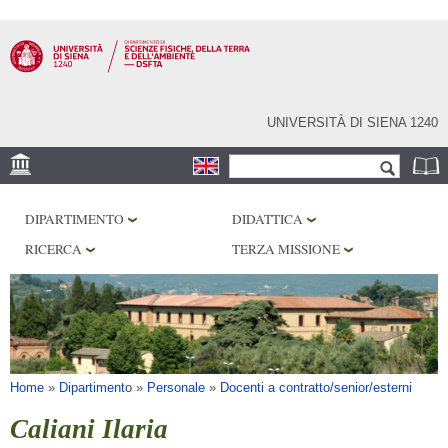
Salta al
contenuto
principale
UNIVERSITÀ DI SIENA 1240
Form di ricerca
Cerca
SEDE
DIPARTIMENTO
DIDATTICA
MUSEI
RICERCA
TERZA MISSIONE
OSSERVATORIO
BIBLIOTECHE
SERVIZI
Tu sei qui
Home
»
Dipartimento
»
Personale
»
Docenti a contratto/senior/esterni
Caliani Ilaria