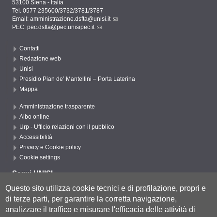
53100 Siena - Italia
Tel. 0577 235600/3732/3781/3787
Email:
amministrazione.dsfta@unisi.it
PEC:
pec.dsfta@pec.unisipec.it
Contatti
Redazione web
Unisi
Presidio Pian de’ Mantellini – Porta Laterina
Mappa
Amministrazione trasparente
Albo online
Urp - Ufficio relazioni con il pubblico
Accessibilità
Privacy e Cookie policy
Cookie settings
Segui UNISI
Questo sito utilizza cookie tecnici e di profilazione, propri e
di terze parti, per garantire la corretta navigazione,
Segui DSFTA
analizzare il traffico e misurare l'efficacia delle attività di