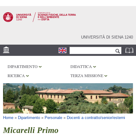
Salta al
contenuto
principale
UNIVERSITÀ DI SIENA 1240
Form di ricerca
Cerca
SEDE
DIPARTIMENTO
DIDATTICA
MUSEI
RICERCA
TERZA MISSIONE
OSSERVATORIO
BIBLIOTECHE
SERVIZI
Tu sei qui
Home
»
Dipartimento
»
Personale
»
Docenti a contratto/senior/esterni
Micarelli Primo