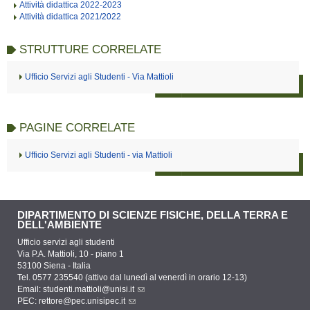
Attività didattica 2022-2023
Attività didattica 2021/2022
STRUTTURE CORRELATE
Ufficio Servizi agli Studenti - Via Mattioli
PAGINE CORRELATE
Ufficio Servizi agli Studenti - via Mattioli
DIPARTIMENTO DI SCIENZE FISICHE, DELLA TERRA E
DELL'AMBIENTE
Ufficio servizi agli studenti
Via P.A. Mattioli, 10 - piano 1
53100 Siena - Italia
Tel. 0577 235540 (attivo dal lunedì al venerdì in orario 12-13)
Email:
studenti.mattioli@unisi.it
PEC:
rettore@pec.unisipec.it