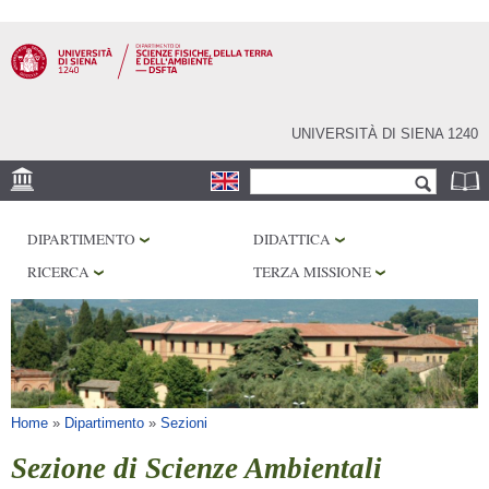
Salta al
contenuto
principale
UNIVERSITÀ DI SIENA 1240
Form di ricerca
Cerca
SEDE
DIPARTIMENTO
DIDATTICA
MUSEI
RICERCA
TERZA MISSIONE
OSSERVATORIO
BIBLIOTECHE
SERVIZI
Tu sei qui
Home
»
Dipartimento
»
Sezioni
Sezione di Scienze Ambientali