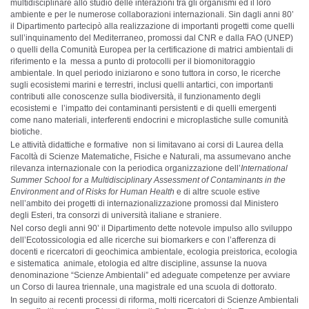
multidisciplinare allo studio delle interazioni tra gli organismi ed il loro
ambiente e per le numerose collaborazioni internazionali. Sin dagli anni 80’
il Dipartimento partecipò alla realizzazione di importanti progetti come quelli
sull’inquinamento del Mediterraneo, promossi dal CNR e dalla FAO (UNEP)
o quelli della Comunità Europea per la certificazione di matrici ambientali di
riferimento e la messa a punto di protocolli per il biomonitoraggio
ambientale. In quel periodo iniziarono e sono tuttora in corso, le ricerche
sugli ecosistemi marini e terrestri, inclusi quelli antartici, con importanti
contributi alle conoscenze sulla biodiversità, il funzionamento degli
ecosistemi e l’impatto dei contaminanti persistenti e di quelli emergenti
come nano materiali, interferenti endocrini e microplastiche sulle comunità
biotiche.
Le attività didattiche e formative non si limitavano ai corsi di Laurea della
Facoltà di Scienze Matematiche, Fisiche e Naturali, ma assumevano anche
rilevanza internazionale con la periodica organizzazione dell’
International
Summer School for a Multidisciplinary Assessment of Contaminants in the
Environment and of Risks for Human Health
e di altre scuole estive
nell’ambito dei progetti di internazionalizzazione promossi dal Ministero
degli Esteri, tra consorzi di università italiane e straniere.
Nel corso degli anni 90’ il Dipartimento dette notevole impulso allo sviluppo
dell’Ecotossicologia ed alle ricerche sui biomarkers e con l’afferenza di
docenti e ricercatori di geochimica ambientale, ecologia preistorica, ecologia
e sistematica animale, etologia ed altre discipline, assunse la nuova
denominazione “Scienze Ambientali” ed adeguate competenze per avviare
un Corso di laurea triennale, una magistrale ed una scuola di dottorato.
In seguito ai recenti processi di riforma, molti ricercatori di Scienze Ambientali