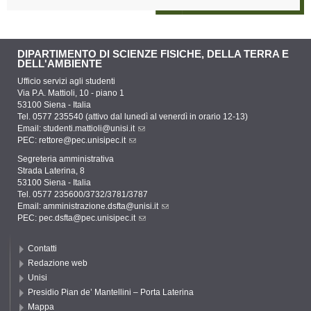
DIPARTIMENTO DI SCIENZE FISICHE, DELLA TERRA E
DELL'AMBIENTE
Ufficio servizi agli studenti
Via P.A. Mattioli, 10 - piano 1
53100 Siena - Italia
Tel. 0577 235540 (attivo dal lunedì al venerdì in orario 12-13)
Email:
studenti.mattioli@unisi.it
PEC:
rettore@pec.unisipec.it
Segreteria amministrativa
Strada Laterina, 8
53100 Siena - Italia
Tel. 0577 235600/3732/3781/3787
Email:
amministrazione.dsfta@unisi.it
PEC:
pec.dsfta@pec.unisipec.it
Contatti
Redazione web
Unisi
Presidio Pian de’ Mantellini – Porta Laterina
Mappa