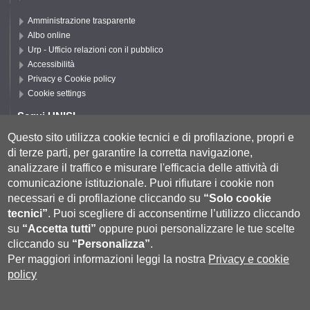
Amministrazione trasparente
Albo online
Urp - Ufficio relazioni con il pubblico
Accessibilità
Privacy e Cookie policy
Cookie settings
Segui UNISI
Questo sito utilizza cookie tecnici e di profilazione, propri e
di terze parti, per garantire la corretta navigazione,
Segui DSFTA
analizzare il traffico e misurare l'efficacia delle attività di
comunicazione istituzionale.
Puoi rifiutare i cookie non
necessari e di profilazione cliccando su
“Solo cookie
tecnici”
.
Puoi scegliere di acconsentirne l’utilizzo cliccando
su
“Accetta tutti”
oppure puoi personalizzare le tue scelte
cliccando su
“Personalizza”
.
Per maggiori informazioni leggi la nostra
Privacy e cookie
policy
Università degli Studi di Siena
- Rettorato, via Banchi di Sotto 55, 53100