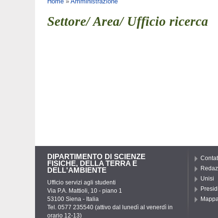
Tu sei qui
Home
»
Amministrazione
Settore/ Area/ Ufficio ricerca
DIPARTIMENTO DI SCIENZE
Contat
FISICHE, DELLA TERRA E
Redaz
DELL'AMBIENTE
Unisi
Ufficio servizi agli studenti
Presid
Via P.A. Mattioli, 10 - piano 1
53100 Siena - Italia
Mapp
Tel. 0577 235540 (attivo dal lunedì al venerdì in
orario 12-13)