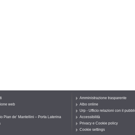
ti
Amministrazione trasparente
ione web
Albo online
Urp - Ufficio relazioni con il pubbl
io Pian de’ Mantellini – Porta Laterina
Accessibilità
a
Privacy e Cookie policy
Cookie settings