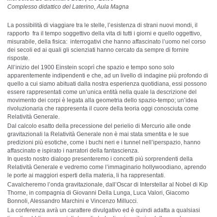
Complesso didattico del Laterino, Aula Magna
La possibilità di viaggiare tra le stelle, l’esistenza di strani nuovi mondi, il
rapporto fra il tempo soggettivo della vita di tutti i giorni e quello oggettivo,
misurabile, della fisica: interrogativi che hanno affascinato l’uomo nel corso
dei secoli ed ai quali gli scienziati hanno cercato da sempre di fornire
risposte.
All’inizio del 1900 Einstein scoprì che spazio e tempo sono solo
apparentemente indipendenti e che, ad un livello di indagine più profondo di
quello a cui siamo abituati dalla nostra esperienza quotidiana, essi possono
essere rappresentati come un’unica entità nella quale la descrizione del
movimento dei corpi è legata alla geometria dello spazio-tempo; un’idea
rivoluzionaria che rappresenta il cuore della teoria oggi conosciuta come
Relatività Generale.
Dal calcolo esatto della precessione del perielio di Mercurio alle onde
gravitazionali la Relatività Generale non è mai stata smentita e le sue
predizioni più esotiche, come i buchi neri e i tunnel nell’iperspazio, hanno
affascinato e ispirato i narratori della fantascienza.
In questo nostro dialogo presenteremo i concetti più sorprendenti della
Relatività Generale e vedremo come l’immaginario hollywoodiano, aprendo
le porte ai maggiori esperti della materia, li ha rappresentati.
Cavalcheremo l’onda gravitazionale, dall’Oscar di Interstellar al Nobel di Kip
Thorne, in compagnia di Giovanni Della Lunga, Luca Valori, Giacomo
Bonnoli, Alessandro Marchini e Vincenzo Millucci.
La conferenza avrà un carattere divulgativo ed è quindi adatta a qualsiasi