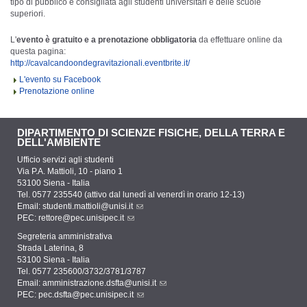
tipo di pubblico e consigliata agli studenti universitari e delle scuole
superiori.
L'
evento è gratuito e a prenotazione obbligatoria
da effettuare online da
questa pagina:
http://cavalcandoondegravitazionali.eventbrite.it/
L'evento su Facebook
Prenotazione online
DIPARTIMENTO DI SCIENZE FISICHE, DELLA TERRA E
DELL'AMBIENTE
Ufficio servizi agli studenti
Via P.A. Mattioli, 10 - piano 1
53100 Siena - Italia
Tel. 0577 235540 (attivo dal lunedì al venerdì in orario 12-13)
Email:
studenti.mattioli@unisi.it
PEC:
rettore@pec.unisipec.it
Segreteria amministrativa
Strada Laterina, 8
53100 Siena - Italia
Tel. 0577 235600/3732/3781/3787
Email:
amministrazione.dsfta@unisi.it
PEC:
pec.dsfta@pec.unisipec.it