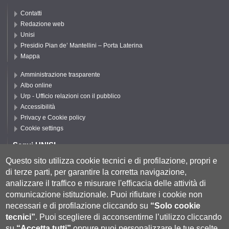
Contatti
Redazione web
Unisi
Presidio Pian de’ Mantellini – Porta Laterina
Mappa
Amministrazione trasparente
Albo online
Urp - Ufficio relazioni con il pubblico
Accessibilità
Privacy e Cookie policy
Cookie settings
Segui UNISI
Questo sito utilizza cookie tecnici e di profilazione, propri e
di terze parti, per garantire la corretta navigazione,
Segui DSFTA
analizzare il traffico e misurare l'efficacia delle attività di
comunicazione istituzionale.
Puoi rifiutare i cookie non
necessari e di profilazione cliccando su
“Solo cookie
tecnici”
.
Puoi scegliere di acconsentirne l’utilizzo cliccando
su
“Accetta tutti”
oppure puoi personalizzare le tue scelte