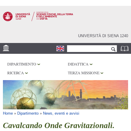
Salta al
contenuto
principale
UNIVERSITÀ DI SIENA 1240
Form di ricerca
Cerca
SEDE
DIPARTIMENTO
DIDATTICA
MUSEI
RICERCA
TERZA MISSIONE
OSSERVATORIO
BIBLIOTECHE
SERVIZI
Tu sei qui
Home
»
Dipartimento
»
News, eventi e avvisi
Cavalcando Onde Gravitazionali.