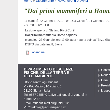
Tu sei qui
Home
»
Dipartimento
»
News, eventi e avvisi
"Dai primi mammiferi a Homo 
da
Martedì, 22 Gennaio, 2019 - 08:15
a
Giovedì, 24 Gennaio, 20
23/1/2019 ore 11.00
Lezione aperta di Stefano Ricci Cortili
Dai primi mammiferi a Homo sapiens
mercoledi 23 Gennaio, ore 11.00, aula magna sotrica "Enzo Gia
DSFTA via Laterina 8, Siena
Locandina
DIPARTIMENTO DI SCIENZE
Contat
FISICHE, DELLA TERRA E
Redaz
DELL'AMBIENTE
Unisi
Ufficio servizi agli studenti
Presid
Via P.A. Mattioli, 10 - piano 1
53100 Siena - Italia
Mapp
Tel. 0577 235540 (attivo dal lunedì al venerdì in
orario 12-13)
Email:
studenti.mattioli@unisi.it
PEC:
rettore@pec.unisipec.it