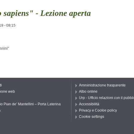
sapiens" - Lezione aperta
19 - 08:15
nnini"
ti
Amministrazione trasparente
ione web
Albo online
Urp - Ufficio relazioni con il pubbl
io Pian de’ Mantellini – Porta Laterina
Accessibilità
a
Privacy e Cookie policy
Cookie settings