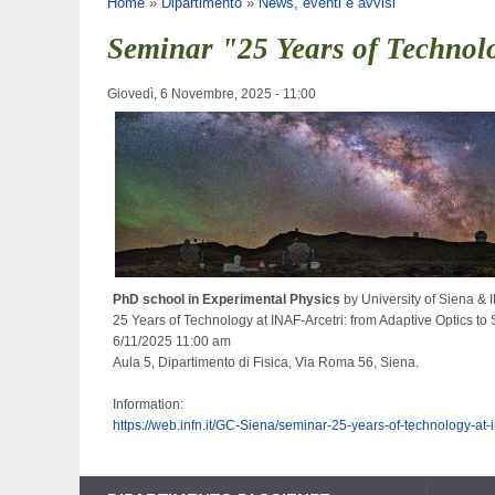
Tu sei qui
Home
»
Dipartimento
»
News, eventi e avvisi
Seminar "25 Years of Technol
Giovedì, 6 Novembre, 2025 - 11:00
PhD school in Experimental Physics
by University of Siena & 
25 Years of Technology at INAF-Arcetri: from Adaptive Optics to
6/11/2025 11:00 am
Aula 5, Dipartimento di Fisica, Via Roma 56, Siena.
Information:
https://web.infn.it/GC-Siena/seminar-25-years-of-technology-at-in