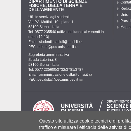
DIPARTIMENTO DI SCIENZE
Contat
FISICHE, DELLA TERRA E
Redaz
DELL'AMBIENTE
Unisi
Ufficio servizi agli studenti
Presid
Via P.A. Mattioli, 10 - piano 1
53100 Siena - Italia
Mapp
Tel. 0577 235540 (attivo dal lunedì al venerdì in
orario 12-13)
Email:
studenti.mattioli@unisi.it
PEC:
rettore@pec.unisipec.it
Segreteria amministrativa
Strada Laterina, 8
53100 Siena - Italia
Tel. 0577 235600/3732/3781/3787
Email:
amministrazione.dsfta@unisi.it
PEC:
pec.dsfta@pec.unisipec.it
Questo sito utilizza cookie tecnici e di profila
traffico e misurare l'efficacia delle attività d