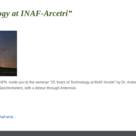
ogy at INAF-Arcetri”
INFN invite you to the seminar “25 Years of Technology at INAF-Arcetri” by Dr. Andr
 Spectrometers, with a detour through Antennas
af-arce...