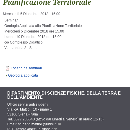
Pianificazione Territoriale
Mercoledì, 5 Dicembre, 2018 - 15:00
Seminari
Geologia Applicata alla Pianificazione Territoriale
Mercoledì 5 Dicembre 2018 ore 15.00
Lunedì 10 Dicembre 2018 ore 15.00
c/o Complesso Didattico
Via Laterina 8 - Siena
Locandina seminari
Geologia applicata
DIPARTIMENTO DI SCIENZE FISICHE, DELLA TERRA E
DELL'AMBIENTE
Ufficio servizi agli studenti
Via P.A. Mattioli, 10 - piano 1
53100 Siena - Italia
Tel. 0577 235540 (attivo dal lunedì al venerdì in orario 12-13)
Email:
studenti.mattioli@unisi.it
PEC:
rettore@pec.unisipec.it