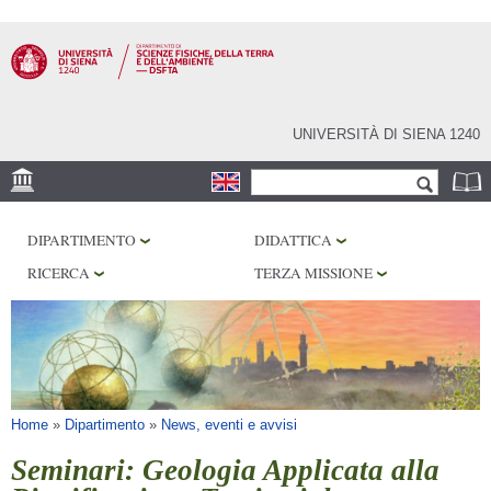
Salta al
contenuto
principale
UNIVERSITÀ DI SIENA 1240
Form di ricerca
Cerca
SEDE
DIPARTIMENTO
DIDATTICA
MUSEI
RICERCA
TERZA MISSIONE
OSSERVATORIO
BIBLIOTECHE
SERVIZI
Tu sei qui
Home
»
Dipartimento
»
News, eventi e avvisi
Seminari: Geologia Applicata alla