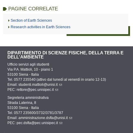
PAGINE CORRELATE
Section of Earth Sciences
Research activities in Earth Sciences
DIPARTIMENTO DI SCIENZE FISICHE, DELLA TERRA E
DELL'AMBIENTE
Ufficio servizi agli studenti
Via P.A. Mattioli, 10 - piano 1
53100 Siena - Italia
Tel. 0577 235540 (attivo dal lunedì al venerdì in orario 12-13)
Email:
studenti.mattioli@unisi.it
PEC:
rettore@pec.unisipec.it
Segreteria amministrativa
Strada Laterina, 8
53100 Siena - Italia
Tel. 0577 235600/3732/3781/3787
Email:
amministrazione.dsfta@unisi.it
PEC:
pec.dsfta@pec.unisipec.it