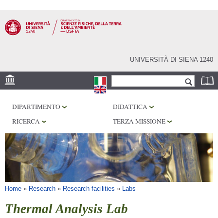
Salta al
contenuto
principale
UNIVERSITÀ DI SIENA 1240
Form di ricerca
Cerca
SEDE
DIPARTIMENTO
DIDATTICA
MUSEI
RICERCA
TERZA MISSIONE
OSSERVATORIO
BIBLIOTECHE
SERVIZI
Tu sei qui
Home
»
Research
»
Research facilities
»
Labs
Thermal Analysis Lab