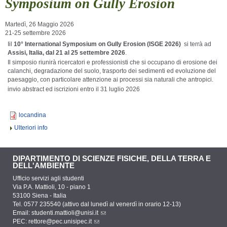
Symposium on Gully Erosion
Martedì, 26 Maggio 2026
21-25 settembre 2026
Iil
10° International Symposium on Gully Erosion (ISGE 2026)
si terrà ad
Assisi, Italia, dal 21 al 25 settembre 2026
.
Il simposio riunirà ricercatori e professionisti che si occupano di erosione dei
calanchi, degradazione del suolo, trasporto dei sedimenti ed evoluzione del
paesaggio, con particolare attenzione ai processi sia naturali che antropici.
invio abstract ed iscrizioni entro il 31 luglio 2026
locandina
Ulteriori info
DIPARTIMENTO DI SCIENZE FISICHE, DELLA TERRA E
DELL'AMBIENTE
Ufficio servizi agli studenti
Via P.A. Mattioli, 10 - piano 1
53100 Siena - Italia
Tel. 0577 235540 (attivo dal lunedì al venerdì in orario 12-13)
Email:
studenti.mattioli@unisi.it
PEC:
rettore@pec.unisipec.it