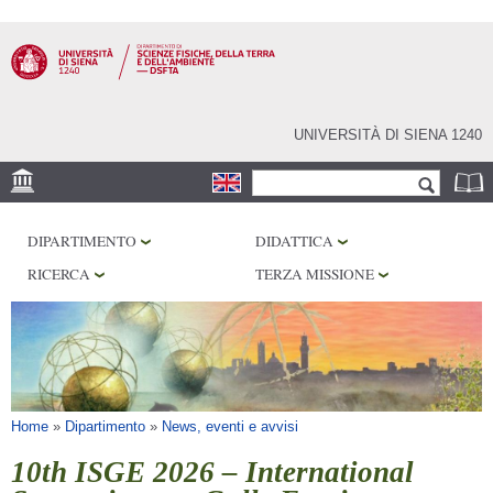
Salta al
contenuto
principale
UNIVERSITÀ DI SIENA 1240
Form di ricerca
Cerca
SEDE
DIPARTIMENTO
DIDATTICA
MUSEI
RICERCA
TERZA MISSIONE
OSSERVATORIO
BIBLIOTECHE
SERVIZI
Tu sei qui
Home
»
Dipartimento
»
News, eventi e avvisi
10th ISGE 2026 – International