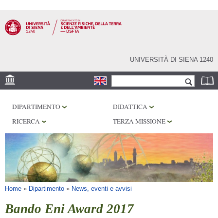
Salta al
contenuto
principale
UNIVERSITÀ DI SIENA 1240
Form di ricerca
Cerca
SEDE
DIPARTIMENTO
DIDATTICA
MUSEI
RICERCA
TERZA MISSIONE
OSSERVATORIO
BIBLIOTECHE
SERVIZI
Tu sei qui
Home
»
Dipartimento
»
News, eventi e avvisi
Bando Eni Award 2017