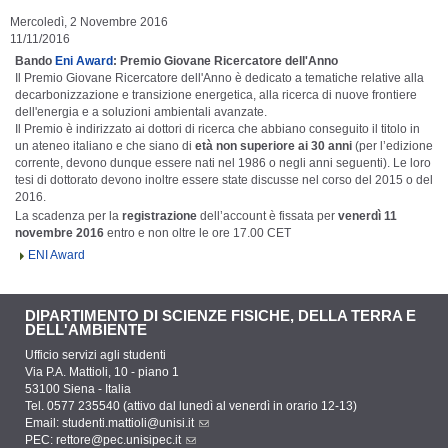
Mercoledì, 2 Novembre 2016
11/11/2016
Bando
Eni Award
: Premio Giovane Ricercatore dell'Anno
Il Premio Giovane Ricercatore dell'Anno è dedicato a tematiche relative alla
decarbonizzazione e transizione energetica, alla ricerca di nuove frontiere
dell'energia e a soluzioni ambientali avanzate.
Il Premio è indirizzato ai dottori di ricerca che abbiano conseguito il titolo in
un ateneo italiano e che siano di
età non superiore ai
30 anni
(per l’edizione
corrente, devono dunque essere nati nel 1986 o negli anni seguenti). Le loro
tesi di dottorato devono inoltre essere state discusse nel corso del 2015 o del
2016.
La scadenza per la
registrazione
dell’account è fissata per
venerdì 11
novembre 2016
entro e non oltre le ore 17.00 CET
ENI Award
DIPARTIMENTO DI SCIENZE FISICHE, DELLA TERRA E
DELL'AMBIENTE
Ufficio servizi agli studenti
Via P.A. Mattioli, 10 - piano 1
53100 Siena - Italia
Tel. 0577 235540 (attivo dal lunedì al venerdì in orario 12-13)
Email:
studenti.mattioli@unisi.it
PEC:
rettore@pec.unisipec.it