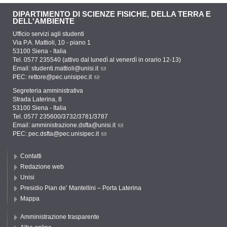
DIPARTIMENTO DI SCIENZE FISICHE, DELLA TERRA E
DELL'AMBIENTE
Ufficio servizi agli studenti
Via P.A. Mattioli, 10 - piano 1
53100 Siena - Italia
Tel. 0577 235540 (attivo dal lunedì al venerdì in orario 12-13)
Email:
studenti.mattioli@unisi.it
PEC:
rettore@pec.unisipec.it
Segreteria amministrativa
Strada Laterina, 8
53100 Siena - Italia
Tel. 0577 235600/3732/3781/3787
Email:
amministrazione.dsfta@unisi.it
PEC:
pec.dsfta@pec.unisipec.it
Contatti
Redazione web
Unisi
Presidio Pian de’ Mantellini – Porta Laterina
Mappa
Amministrazione trasparente