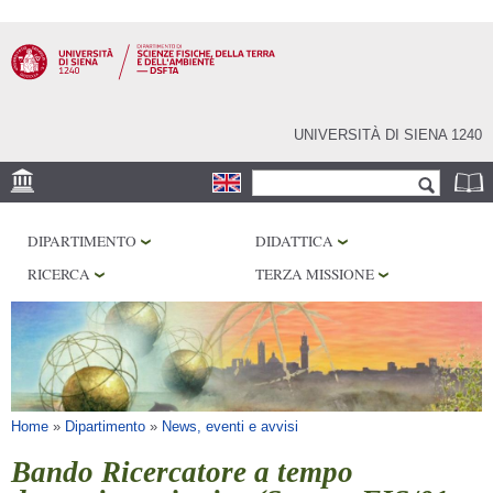
Salta al
contenuto
principale
UNIVERSITÀ DI SIENA 1240
Form di ricerca
Cerca
SEDE
DIPARTIMENTO
DIDATTICA
MUSEI
RICERCA
TERZA MISSIONE
OSSERVATORIO
BIBLIOTECHE
SERVIZI
Tu sei qui
Home
»
Dipartimento
»
News, eventi e avvisi
Bando Ricercatore a tempo