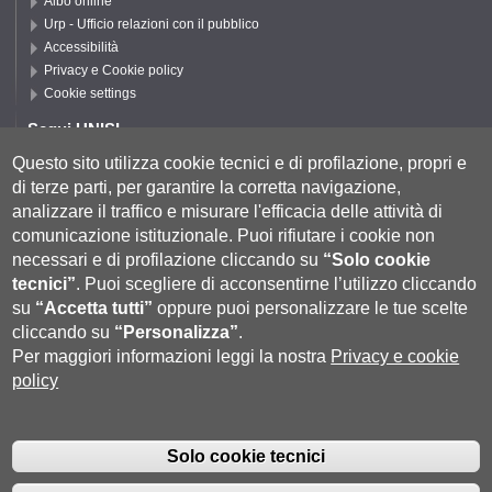
Albo online
Urp - Ufficio relazioni con il pubblico
Accessibilità
Privacy e Cookie policy
Cookie settings
Segui UNISI
Questo sito utilizza cookie tecnici e di profilazione, propri e
di terze parti, per garantire la corretta navigazione,
Segui DSFTA
analizzare il traffico e misurare l'efficacia delle attività di
comunicazione istituzionale.
Puoi rifiutare i cookie non
necessari e di profilazione cliccando su
“Solo cookie
tecnici”
.
Puoi scegliere di acconsentirne l’utilizzo cliccando
su
“Accetta tutti”
oppure puoi personalizzare le tue scelte
cliccando su
“Personalizza”
.
Per maggiori informazioni leggi la nostra
Privacy e cookie
policy
Università degli Studi di Siena
- Rettorato, via Banchi di Sotto 55, 53100
Siena ITALIA
Solo cookie tecnici
P.IVA 00273530527 | C.F. 80002070524 |
Coordinate bancarie
|
Caselle
Pec: Posta Elettronica Certificata
|
Fatturazione Elettronica