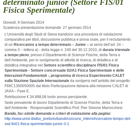
determinato junior (Settore FIS/01
Fisica Sperimentale)
Giovedì, 9 Gennaio 2014
Scadenza presentazione domande: 27 gennaio 2014
L’Università degli Studi di Siena bandisce una procedura di valutazione
comparativa per titoli, discussione pubblica e prova orale, per il reclutamento
di un
Ricercatore a tempo determinato – Junior –
ai sensi dell’art. 24 –
comma 3 – lettera a) - della legge n. 240 del 30.12.2010, di
durata triennale
a tempo pieno
, presso il Dipartimento di Scienze Fisiche, della Terra e
dell’Ambiente, per lo svolgimento di attività di ricerca, di didattica e di
didattica integrativa nel
Settore scientifico disciplinare FIS/01 Fisica
Sperimentale - Settore concorsuale 02/A1 Fisica Sperimentale e delle
Interazioni Fondamentali -, programma di ricerca Esperimento CALET
sulla Stazione Spaziale Internazionale
da svolgersi nell’ambito del progetto
F68C1300050005 dal titolo Partecipazione italiana alla missione CALET di
JAXA – Fase E.
Retribuzione € 34.898,06 lordo annuo percipiente.
Sede prevalente di lavoro Dipartimento di Scienze Fisiche, della Terra e
dell’Ambiente - Responsabile Scientifico Prof. Pier Simone Marrocchesi.
Bando, fac-simile domanda e criteri di valutazione alla pagina:
http://www.unisi.it/albo_pretorio/bandi/concorsi_interni/ricercatore-tempo-det-
ssd-fis01-fisica-sperimentale-junior-3-1