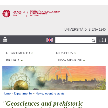
Salta al
contenuto
principale
UNIVERSITÀ DI SIENA 1240
Form di ricerca
Cerca
SEDE
DIPARTIMENTO
DIDATTICA
MUSEI
RICERCA
TERZA MISSIONE
OSSERVATORIO
BIBLIOTECHE
SERVIZI
Tu sei qui
Home
»
Dipartimento
»
News, eventi e avvisi
"Geosciences and prehistoric