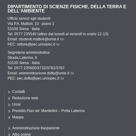
DIPARTIMENTO DI SCIENZE FISICHE, DELLA TERRA E
DELL'AMBIENTE
Ufficio servizi agli studenti
Via P.A. Mattioli, 10 - piano 1
53100 Siena - Italia
Tel. 0577 235540 (attivo dal lunedì al venerdì in orario 12-13)
Email:
studenti.mattioli@unisi.it
PEC:
rettore@pec.unisipec.it
Segreteria amministrativa
Strada Laterina, 8
53100 Siena - Italia
Tel. 0577 235600/3732/3781/3787
Email:
amministrazione.dsfta@unisi.it
PEC:
pec.dsfta@pec.unisipec.it
Contatti
Redazione web
Unisi
Presidio Pian de’ Mantellini – Porta Laterina
Mappa
Amministrazione trasparente
Albo online