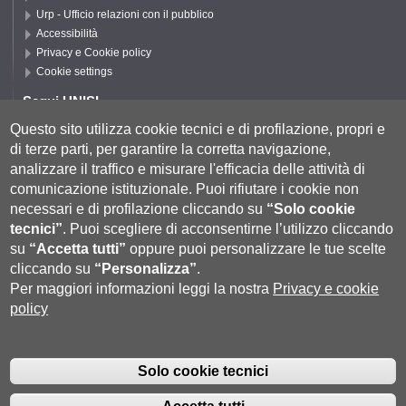
Urp - Ufficio relazioni con il pubblico
Accessibilità
Privacy e Cookie policy
Cookie settings
Segui UNISI
Questo sito utilizza cookie tecnici e di profilazione, propri e
di terze parti, per garantire la corretta navigazione,
Segui DSFTA
analizzare il traffico e misurare l'efficacia delle attività di
comunicazione istituzionale.
Puoi rifiutare i cookie non
necessari e di profilazione cliccando su
“Solo cookie
tecnici”
.
Puoi scegliere di acconsentirne l’utilizzo cliccando
su
“Accetta tutti”
oppure puoi personalizzare le tue scelte
cliccando su
“Personalizza”
.
Per maggiori informazioni leggi la nostra
Privacy e cookie
policy
Università degli Studi di Siena
- Rettorato, via Banchi di Sotto 55, 53100
Siena ITALIA
Solo cookie tecnici
P.IVA 00273530527 | C.F. 80002070524 |
Coordinate bancarie
|
Caselle
Pec: Posta Elettronica Certificata
|
Fatturazione Elettronica