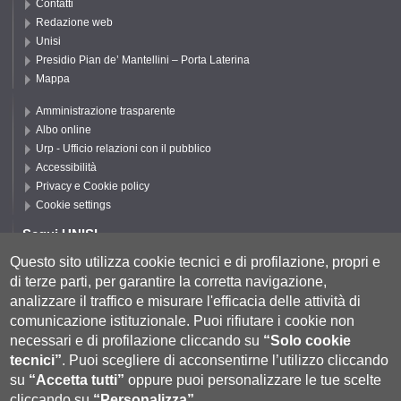
Contatti
Redazione web
Unisi
Presidio Pian de’ Mantellini – Porta Laterina
Mappa
Amministrazione trasparente
Albo online
Urp - Ufficio relazioni con il pubblico
Accessibilità
Privacy e Cookie policy
Cookie settings
Segui UNISI
Questo sito utilizza cookie tecnici e di profilazione, propri e
di terze parti, per garantire la corretta navigazione,
Segui DSFTA
analizzare il traffico e misurare l'efficacia delle attività di
comunicazione istituzionale.
Puoi rifiutare i cookie non
necessari e di profilazione cliccando su
“Solo cookie
tecnici”
.
Puoi scegliere di acconsentirne l’utilizzo cliccando
su
“Accetta tutti”
oppure puoi personalizzare le tue scelte
cliccando su
“Personalizza”
.