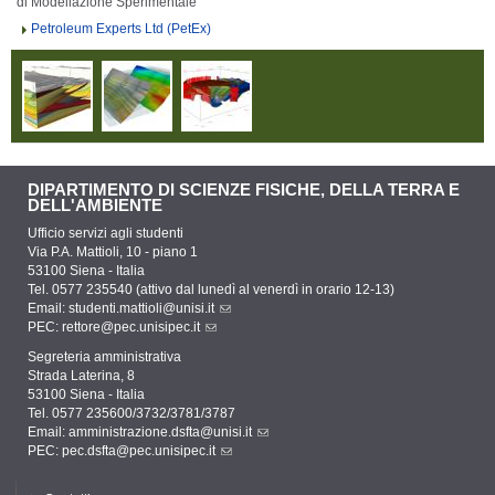
di Modellazione Sperimentale
Petroleum Experts Ltd (PetEx)
DIPARTIMENTO DI SCIENZE FISICHE, DELLA TERRA E
DELL'AMBIENTE
Ufficio servizi agli studenti
Via P.A. Mattioli, 10 - piano 1
53100 Siena - Italia
Tel. 0577 235540 (attivo dal lunedì al venerdì in orario 12-13)
Email:
studenti.mattioli@unisi.it
PEC:
rettore@pec.unisipec.it
Segreteria amministrativa
Strada Laterina, 8
53100 Siena - Italia
Tel. 0577 235600/3732/3781/3787
Email:
amministrazione.dsfta@unisi.it
PEC:
pec.dsfta@pec.unisipec.it