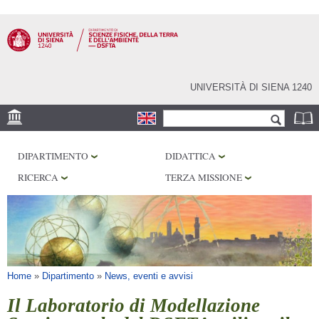
Salta al
contenuto
principale
UNIVERSITÀ DI SIENA 1240
Form di ricerca
Cerca
SEDE
DIPARTIMENTO
DIDATTICA
MUSEI
RICERCA
TERZA MISSIONE
OSSERVATORIO
BIBLIOTECHE
SERVIZI
Tu sei qui
Home
»
Dipartimento
»
News, eventi e avvisi
Il Laboratorio di Modellazione