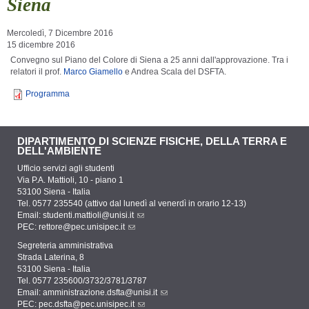
Siena
Mercoledì, 7 Dicembre 2016
15 dicembre 2016
Convegno sul Piano del Colore di Siena a 25 anni dall'approvazione. Tra i
relatori il prof.
Marco Giamello
e Andrea Scala del DSFTA.
Programma
DIPARTIMENTO DI SCIENZE FISICHE, DELLA TERRA E
DELL'AMBIENTE
Ufficio servizi agli studenti
Via P.A. Mattioli, 10 - piano 1
53100 Siena - Italia
Tel. 0577 235540 (attivo dal lunedì al venerdì in orario 12-13)
Email:
studenti.mattioli@unisi.it
PEC:
rettore@pec.unisipec.it
Segreteria amministrativa
Strada Laterina, 8
53100 Siena - Italia
Tel. 0577 235600/3732/3781/3787
Email:
amministrazione.dsfta@unisi.it
PEC:
pec.dsfta@pec.unisipec.it