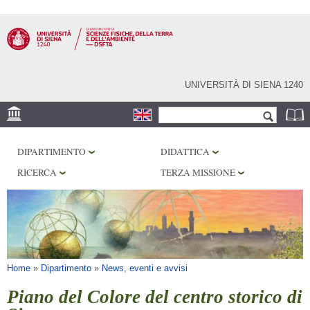
Salta al
contenuto
principale
UNIVERSITÀ DI SIENA 1240
Form di ricerca
Cerca
SEDE
DIPARTIMENTO
DIDATTICA
MUSEI
RICERCA
TERZA MISSIONE
OSSERVATORIO
BIBLIOTECHE
SERVIZI
Tu sei qui
Home
»
Dipartimento
»
News, eventi e avvisi
Piano del Colore del centro storico di