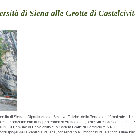
rsità di Siena alle Grotte di Castelcivi
ità di Siena – Dipartimento di Scienze Fisiche, della Terra e dell’Ambiente – Unità 
ono in collaborazione con la Soprintendenza Archeologia, Belle Arti e Paesaggio del
, il Comune di Castelcivita e la Società Grotte di Castelcivita S.R.L.
percorsi ipogei della Penisola Italiana, conservano all’imboccatura le antichissime t