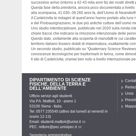
successivo arrivo (intorno a 42-43 mila anni fa) dei nostri dirett
Questa fase della preistoria, ancora poco documentata a livell
alla scomparsa, 41.030–39.260 anni fa, dell’Uomo di Neanderth
A Castelcivita le indagini di quest’anno hanno portato alla luce 
e del Protoaurignaziano, le due più antiche culture dell’uomo mo
Uno studio interdisciplinare, pubblicato nel 2020 sulla rivista in
chiare tracce che indicano la rimozione intenzionale delle penn
Questo dato, unitamente alla scoperta di manufatti le cui caratter
territorio italiano fossero dotati di impennatura, esattamente c
Un secondo studio, pubblicato su “Quaternary Science Reviews” nel
conoscenze tecnologiche per trasformarli in farina, come dimostra i
Il sito di Castelcivita, oramai ben noto a livello internazionale
DIPARTIMENTO DI SCIENZE
Contat
FISICHE, DELLA TERRA E
Redaz
DELL'AMBIENTE
Unisi
Ufficio servizi agli studenti
Presid
Via P.A. Mattioli, 10 - piano 1
53100 Siena - Italia
Mapp
Tel. 0577 235540 (attivo dal lunedì al venerdì in
orario 12-13)
Email:
studenti.mattioli@unisi.it
PEC:
rettore@pec.unisipec.it
Segreteria amministrativa