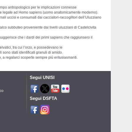
campo antropologico per le implicazioni connesse
eriore legate ad Homo sapiens (uomo anatomicamente moderno).
mali uccisi e consumati dai cacciatori-raccoglitori dell’Uluzziano
alco subbuteo proveniente dai livelli uluzziani di Castelcivita
, suggerisce che i dardi dei primi sapiens che raggiunsero il
lvatici, tra cui l’orzo, e possedevano le
 sono stati identificati granuli di amido.
ro, a regalarci scoperte sempre più entusiasmanti.
Segui UNISI
ico
Segui DSFTA