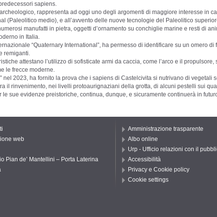
i predecessori sapiens.
o archeologico, rappresenta ad oggi uno degli argomenti di maggiore interesse in 
al (Paleolitico medio), e all’avvento delle nuove tecnologie del Paleolitico sup
numerosi manufatti in pietra, oggetti d’ornamento su conchiglie marine e resti di ani
derno in Italia.
ternazionale “Quaternary International”, ha permesso di identificare su un omero di f
e remiganti.
istiche attestano l’utilizzo di sofisticate armi da caccia, come l’arco e il propulsore
ome le frecce moderne.
 2023, ha fornito la prova che i sapiens di Castelcivita si nutrivano di vegetali se
l rinvenimento, nei livelli protoaurignaziani della grotta, di alcuni pestelli sui quali
 per le sue evidenze preistoriche, continua, dunque, e sicuramente continuerà in futu
ti
Amministrazione trasparente
ione web
Albo online
Urp - Ufficio relazioni con il pubbl
io Pian de’ Mantellini – Porta Laterina
Accessibilità
a
Privacy e Cookie policy
Cookie settings