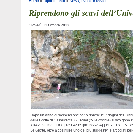
Tu sei qui
Home
»
Dipartimento
»
News, eventi e avvisi
Riprendono gli scavi dell’Unive
Giovedì, 12 Ottobre 2023
Dopo un anno di sospensione sono riprese le indagini dell’Univers
delle Grotte di Castelcivita. Gli scavi (2-14 ottobre) si svolg
ABAP_SERV II_UO1|07/06/2021|0019224-P| [34.61.07/1.15.1/2019])
Le Grotte, oltre a costituire uno dei più suggestivi e articolati 