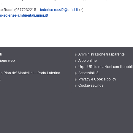
li.
co Rossi
(0577232215 –
federico.rossi2@unisi.it
).
ls-scienze-ambientali.unisi.it/
ti
Amministrazione trasparente
ione web
Albo online
Urp - Ufficio relazioni con il pubbl
io Pian de’ Mantellini – Porta Laterina
Accessibilità
a
Privacy e Cookie policy
Cookie settings