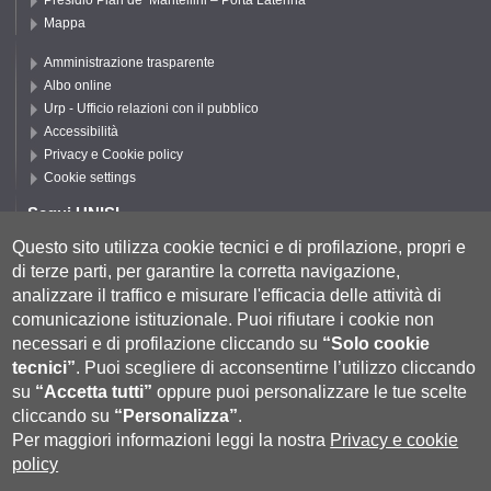
Presidio Pian de’ Mantellini – Porta Laterina
Mappa
Amministrazione trasparente
Albo online
Urp - Ufficio relazioni con il pubblico
Accessibilità
Privacy e Cookie policy
Cookie settings
Segui UNISI
Questo sito utilizza cookie tecnici e di profilazione, propri e
di terze parti, per garantire la corretta navigazione,
Segui DSFTA
analizzare il traffico e misurare l'efficacia delle attività di
comunicazione istituzionale.
Puoi rifiutare i cookie non
necessari e di profilazione cliccando su
“Solo cookie
tecnici”
.
Puoi scegliere di acconsentirne l’utilizzo cliccando
su
“Accetta tutti”
oppure puoi personalizzare le tue scelte
cliccando su
“Personalizza”
.
Per maggiori informazioni leggi la nostra
Privacy e cookie
policy