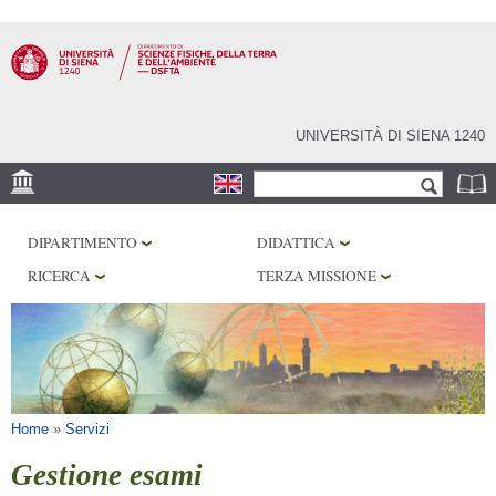
Salta al
contenuto
principale
UNIVERSITÀ DI SIENA 1240
Form di ricerca
Cerca
SEDE
DIPARTIMENTO
DIDATTICA
MUSEI
RICERCA
TERZA MISSIONE
OSSERVATORIO
BIBLIOTECHE
SERVIZI
Tu sei qui
Home
»
Servizi
Gestione esami