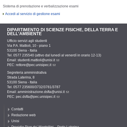
Sistema di prenotazione e verbalizzazione esami
Accedi al servizio di gestione esami
DIPARTIMENTO DI SCIENZE FISICHE, DELLA TERRA E
DELL'AMBIENTE
Ufficio servizi agli studenti
Via P.A. Mattioli, 10 - piano 1
53100 Siena - Italia
Tel. 0577 235540 (attivo dal lunedì al venerdì in orario 12-13)
Email:
studenti.mattioli@unisi.it
PEC:
rettore@pec.unisipec.it
Segreteria amministrativa
Strada Laterina, 8
53100 Siena - Italia
Tel. 0577 235600/3732/3781/3787
Email:
amministrazione.dsfta@unisi.it
PEC:
pec.dsfta@pec.unisipec.it
Contatti
Redazione web
Unisi