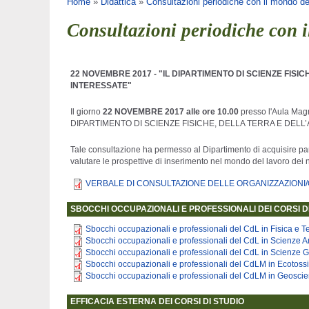
Tu sei qui
Home
»
Didattica
»
Consultazioni periodiche con il mondo de
Consultazioni periodiche con 
22 NOVEMBRE 2017 - "IL DIPARTIMENTO DI SCIENZE FISI
INTERESSATE"
Il giorno
22 NOVEMBRE 2017 alle ore 10.00
presso l'Aula Magn
DIPARTIMENTO DI SCIENZE FISICHE, DELLA TERRA E DELL
Tale consultazione ha permesso al Dipartimento di acquisire parer
valutare le prospettive di inserimento nel mondo del lavoro dei n
VERBALE DI CONSULTAZIONE DELLE ORGANIZZAZIONI/O
SBOCCHI OCCUPAZIONALI E PROFESSIONALI DEI CORSI D
Sbocchi occupazionali e professionali del CdL in Fisica e 
Sbocchi occupazionali e professionali del CdL in Scienze Am
Sbocchi occupazionali e professionali del CdL in Scienze 
Sbocchi occupazionali e professionali del CdLM in Ecotossi
Sbocchi occupazionali e professionali del CdLM in Geoscie
EFFICACIA ESTERNA DEI CORSI DI STUDIO