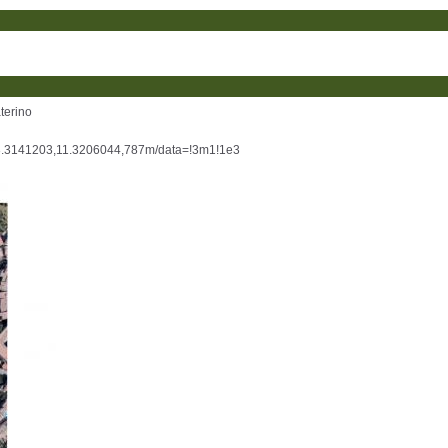
terino
.3141203,11.3206044,787m/data=!3m1!1e3