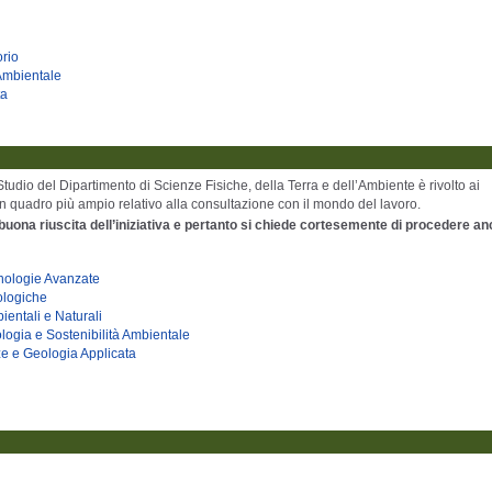
orio
 Ambientale
ta
 Studio del Dipartimento di Scienze Fisiche, della Terra e dell’Ambiente è rivolto ai
un quadro più ampio relativo alla consultazione con il mondo del lavoro.
buona riuscita dell’iniziativa e pertanto si chiede cortesemente di procedere an
cnologie Avanzate
ologiche
ientali e Naturali
ologia e Sostenibilità Ambientale
ze e Geologia Applicata