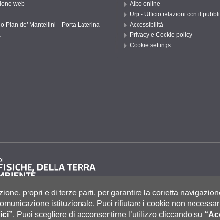
ione web
Albo online
Urp - Ufficio relazioni con il pubbl
io Pian de’ Mantellini – Porta Laterina
Accessibilità
a
Privacy e Cookie policy
Cookie settings
zione, propri e di terze parti, per garantire la corretta navigazion
i comunicazione istituzionale.
Puoi rifiutare i cookie non necessari
ici”
.
Puoi scegliere di acconsentirne l’utilizzo cliccando su
“Acc
to 55, 53100 Siena ITALIA