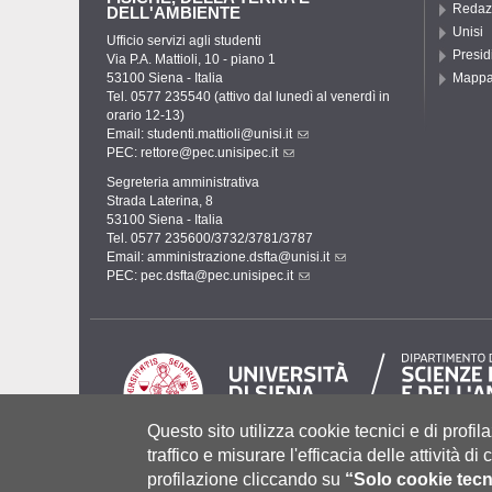
Redaz
DELL'AMBIENTE
Unisi
Ufficio servizi agli studenti
Presid
Via P.A. Mattioli, 10 - piano 1
53100 Siena - Italia
Mapp
Tel. 0577 235540 (attivo dal lunedì al venerdì in
orario 12-13)
Email:
studenti.mattioli@unisi.it
PEC:
rettore@pec.unisipec.it
Segreteria amministrativa
Strada Laterina, 8
53100 Siena - Italia
Tel. 0577 235600/3732/3781/3787
Email:
amministrazione.dsfta@unisi.it
PEC:
pec.dsfta@pec.unisipec.it
Questo sito utilizza cookie tecnici e di profila
traffico e misurare l'efficacia delle attività d
profilazione cliccando su
“Solo cookie tecn
Università degli Studi di Siena
- Rettorato, via Banchi di Sot