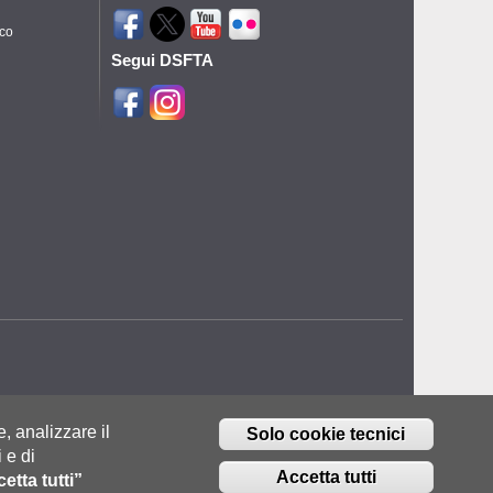
ico
Segui DSFTA
e, analizzare il
Solo cookie tecnici
 e di
Accetta tutti
etta tutti”