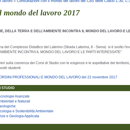
l lavoro
»
Consultazioni con il mondo del lavoro dei CdS delle Classi L-30, L
il mondo del lavoro 2017
CHE, DELLA TERRA E DELL’AMBIENTE INCONTRA IL MONDO DEL LAVORO E LE
a del Complesso Didattico del Laterino (Strada Laterina, 8 - Siena) si è svolto l'ev
’AMBIENTE INCONTRA IL MONDO DEL LAVORO E LE PARTI INTERESSATE"
i sulla coerenza dei Corsi di Studio con le esigenze e le aspettative del territorio,
ostri studenti.
RDINI PROFESSIONALI E MONDO DEL LAVORO del 22 novembre 2017
I STUDIO
Tecnologie Avanzate
bientali e Naturali
Geologiche
cologia e Sostenibilità Ambientale
nze e Geologia Applicata