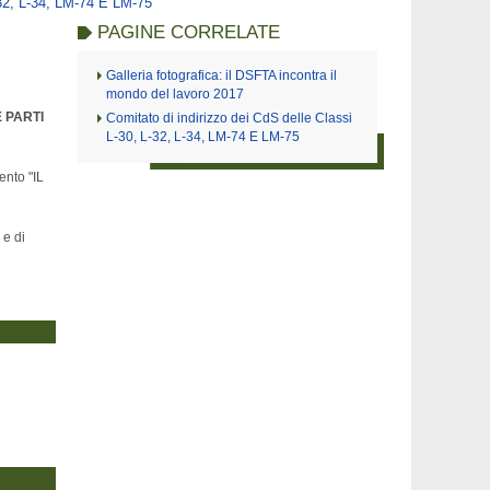
-32, L-34, LM-74 E LM-75
PAGINE CORRELATE
Galleria fotografica: il DSFTA incontra il
mondo del lavoro 2017
 PARTI
Comitato di indirizzo dei CdS delle Classi
L-30, L-32, L-34, LM-74 E LM-75
ento "IL
 e di