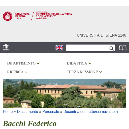
Salta al
contenuto
principale
UNIVERSITÀ DI SIENA 1240
Form di ricerca
Cerca
SEDE
DIPARTIMENTO
DIDATTICA
MUSEI
RICERCA
TERZA MISSIONE
OSSERVATORIO
BIBLIOTECHE
SERVIZI
Tu sei qui
Home
»
Dipartimento
»
Personale
»
Docenti a contratto/senior/esterni
Bacchi Federico