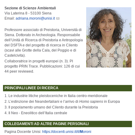
Sezione di Scienze Ambientali
Via Laterina 8 - 53100 Siena
Email:
adriana.moroni@unisi.it
Professore associato di Preistoria, Università di
Siena. Dottorato in Archeologia. Responsabile
dell’Unità di Ricerca di Preistoria e Antropologia
del DSFTA e del progetto di ricerca in Cilento
(scavi alle Grotte della Cala, del Poggio e di
Castelcivita).
Collaboratrice in progetti europei (n. 3). PI
progetto PRIN Trace. Pubblicazioni: 126 di cui
44 peer reviewed.
PRINCIPALI LINEE DI RICERCA
1. Le industrie litiche pleistoceniche in Italia centro-meridionale
2. L’estinzione dei Neandertaliani e l’arrivo di
Homo sapiens
in Europa
3. Il popolamento umano del Cilento durante la Preistoria
4. Il Neo - Eneolitico dell’Italia centrale
COLLEGAMENTI AD ALTRE PAGINE PERSONALI
Pagina Docente Unisi:
https://docenti.unisi.it/it/
M
oroni