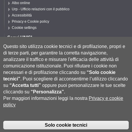
Albo online
Urp - Ufficio relazioni con il pubblico
Accessibilità
Privacy e Cookie policy
Cookie settings
Segui UNISI
Questo sito utilizza cookie tecnici e di profilazione, propri e
di terze parti, per garantire la corretta navigazione,
Segui DSFTA
analizzare il traffico e misurare l'efficacia delle attività di
comunicazione istituzionale.
Puoi rifiutare i cookie non
necessari e di profilazione cliccando su
“Solo cookie
tecnici”
.
Puoi scegliere di acconsentirne l’utilizzo cliccando
su
“Accetta tutti”
oppure puoi personalizzare le tue scelte
cliccando su
“Personalizza”
.
Per maggiori informazioni leggi la nostra
Privacy e cookie
policy
Università degli Studi di Siena
- Rettorato, via Banchi di Sotto 55, 53100
Siena ITALIA
Solo cookie tecnici
P.IVA 00273530527 | C.F. 80002070524 |
Coordinate bancarie
|
Caselle