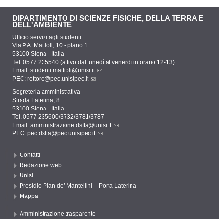
DIPARTIMENTO DI SCIENZE FISICHE, DELLA TERRA E
DELL'AMBIENTE
Ufficio servizi agli studenti
Via P.A. Mattioli, 10 - piano 1
53100 Siena - Italia
Tel. 0577 235540 (attivo dal lunedì al venerdì in orario 12-13)
Email:
studenti.mattioli@unisi.it
PEC:
rettore@pec.unisipec.it
Segreteria amministrativa
Strada Laterina, 8
53100 Siena - Italia
Tel. 0577 235600/3732/3781/3787
Email:
amministrazione.dsfta@unisi.it
PEC:
pec.dsfta@pec.unisipec.it
Contatti
Redazione web
Unisi
Presidio Pian de’ Mantellini – Porta Laterina
Mappa
Amministrazione trasparente