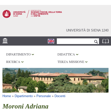
Salta al
contenuto
principale
UNIVERSITÀ DI SIENA 1240
Form di ricerca
Cerca
SEDE
DIPARTIMENTO
DIDATTICA
MUSEI
RICERCA
TERZA MISSIONE
OSSERVATORIO
BIBLIOTECHE
SERVIZI
Tu sei qui
Home
»
Dipartimento
»
Personale
»
Docenti
Moroni Adriana