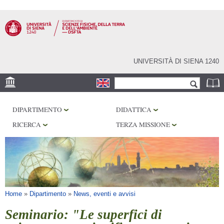
Salta al
contenuto
principale
UNIVERSITÀ DI SIENA 1240
Form di ricerca
Cerca
SEDE
DIPARTIMENTO
DIDATTICA
MUSEI
RICERCA
TERZA MISSIONE
OSSERVATORIO
BIBLIOTECHE
SERVIZI
Tu sei qui
Home
»
Dipartimento
»
News, eventi e avvisi
Seminario: "Le superfici di