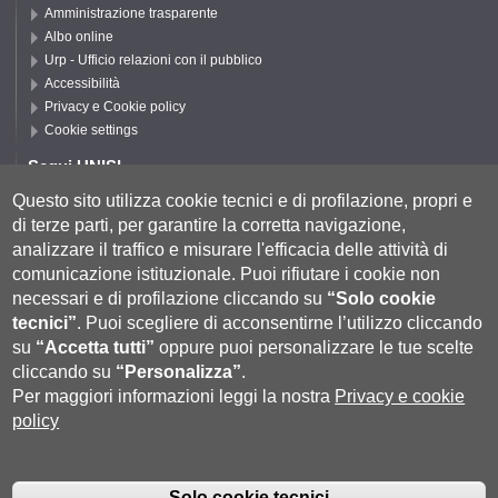
Amministrazione trasparente
Albo online
Urp - Ufficio relazioni con il pubblico
Accessibilità
Privacy e Cookie policy
Cookie settings
Segui UNISI
Questo sito utilizza cookie tecnici e di profilazione, propri e
di terze parti, per garantire la corretta navigazione,
Segui DSFTA
analizzare il traffico e misurare l'efficacia delle attività di
comunicazione istituzionale.
Puoi rifiutare i cookie non
necessari e di profilazione cliccando su
“Solo cookie
tecnici”
.
Puoi scegliere di acconsentirne l’utilizzo cliccando
su
“Accetta tutti”
oppure puoi personalizzare le tue scelte
cliccando su
“Personalizza”
.
Per maggiori informazioni leggi la nostra
Privacy e cookie
policy
Università degli Studi di Siena
- Rettorato, via Banchi di Sotto 55, 53100
Siena ITALIA
Solo cookie tecnici