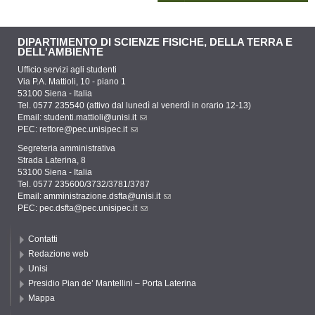
DIPARTIMENTO DI SCIENZE FISICHE, DELLA TERRA E
DELL'AMBIENTE
Ufficio servizi agli studenti
Via P.A. Mattioli, 10 - piano 1
53100 Siena - Italia
Tel. 0577 235540 (attivo dal lunedì al venerdì in orario 12-13)
Email:
studenti.mattioli@unisi.it
PEC:
rettore@pec.unisipec.it
Segreteria amministrativa
Strada Laterina, 8
53100 Siena - Italia
Tel. 0577 235600/3732/3781/3787
Email:
amministrazione.dsfta@unisi.it
PEC:
pec.dsfta@pec.unisipec.it
Contatti
Redazione web
Unisi
Presidio Pian de’ Mantellini – Porta Laterina
Mappa