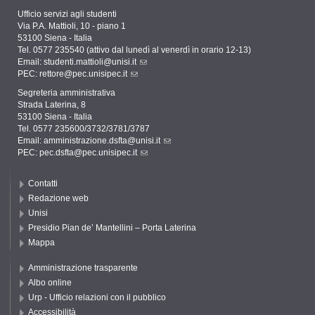
Ufficio servizi agli studenti
Via P.A. Mattioli, 10 - piano 1
53100 Siena - Italia
Tel. 0577 235540 (attivo dal lunedì al venerdì in orario 12-13)
Email:
studenti.mattioli@unisi.it
PEC:
rettore@pec.unisipec.it
Segreteria amministrativa
Strada Laterina, 8
53100 Siena - Italia
Tel. 0577 235600/3732/3781/3787
Email:
amministrazione.dsfta@unisi.it
PEC:
pec.dsfta@pec.unisipec.it
Contatti
Redazione web
Unisi
Presidio Pian de’ Mantellini – Porta Laterina
Mappa
Amministrazione trasparente
Albo online
Urp - Ufficio relazioni con il pubblico
Accessibilità