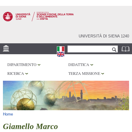
Salta al
contenuto
principale
UNIVERSITÀ DI SIENA 1240
Form di ricerca
Cerca
SEDE
DIPARTIMENTO
DIDATTICA
MUSEI
RICERCA
TERZA MISSIONE
OSSERVATORIO
BIBLIOTECHE
SERVIZI
Tu sei qui
Home
Giamello Marco