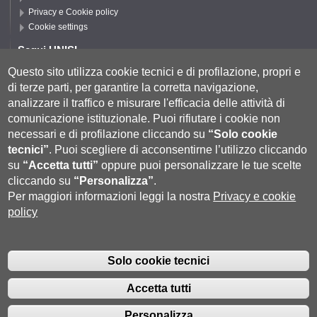
Privacy e Cookie policy
Cookie settings
Segui UNISI
Questo sito utilizza cookie tecnici e di profilazione, propri e
di terze parti, per garantire la corretta navigazione,
Segui DSFTA
analizzare il traffico e misurare l'efficacia delle attività di
comunicazione istituzionale.
Puoi rifiutare i cookie non
necessari e di profilazione cliccando su
“Solo cookie
tecnici”
.
Puoi scegliere di acconsentirne l’utilizzo cliccando
su
“Accetta tutti”
oppure puoi personalizzare le tue scelte
cliccando su
“Personalizza”
.
Per maggiori informazioni leggi la nostra
Privacy e cookie
policy
Università degli Studi di Siena
- Rettorato, via Banchi di Sotto 55, 53100
Siena ITALIA
Solo cookie tecnici
P.IVA 00273530527 | C.F. 80002070524 |
Coordinate bancarie
|
Caselle
Pec: Posta Elettronica Certificata
|
Fatturazione Elettronica
Accetta tutti
Contatti:
urp@unisi.it
- URP - Ufficio Relazioni con il Pubblico Tel.
0577 235555 (dal lunedì al venerdì dalle 9.30 alle 10.30)
Personalizza