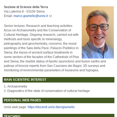
Sezione di Scienze della Terra
Via Laterina 8 - 53100 Siena
Email:
marco.giamello@unisi.it
Senior lecturer. Research and teaching activities
focus on Archaeometry and the Conservation of
Cultural Heritage. Ongoing research, carried out with
methods and tools specific to mineralogy,
petrography and geochemistry, concerns: the mural
paintings of the Sala della Pace, Palazzo Pubblico in
Siena; the traces of ancient surface treatments in
some sectors of the facades of the Cathedrals of Pisa
and Siena; the marble statua of Apollo sauroctono and fusion earths and
patinas of bronze reperts from San Casciano dei Bagni; 3D surveys and
monitoring of environmental parameters of museums and hypogea.
MAIN SCIENTIFIC INTEREST
1. Archaeometry
2. Diagnostics of the state of conservation of cultural heritage
PERSONAL WEB PAGES
Unisi web page:
https://docenti.unisi.it/en/giamello
TEACHING