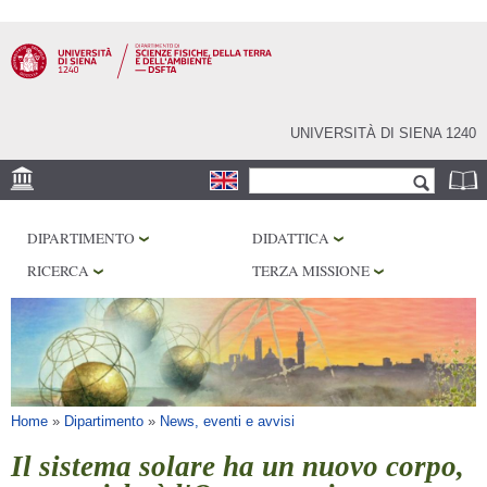
Salta al
contenuto
principale
UNIVERSITÀ DI SIENA 1240
Form di ricerca
Cerca
SEDE
DIPARTIMENTO
DIDATTICA
MUSEI
RICERCA
TERZA MISSIONE
OSSERVATORIO
BIBLIOTECHE
SERVIZI
Tu sei qui
Home
»
Dipartimento
»
News, eventi e avvisi
Il sistema solare ha un nuovo corpo,