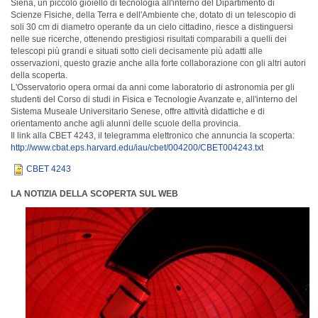
Siena, un piccolo gioiello di tecnologia all'interno del Dipartimento di
Scienze Fisiche, della Terra e dell'Ambiente che, dotato di un telescopio di
soli 30 cm di diametro operante da un cielo cittadino, riesce a distinguersi
nelle sue ricerche, ottenendo prestigiosi risultati comparabili a quelli dei
telescopi più grandi e situati sotto cieli decisamente più adatti alle
osservazioni, questo grazie anche alla forte collaborazione con gli altri autori
della scoperta.
L'Osservatorio opera ormai da anni come laboratorio di astronomia per gli
studenti del Corso di studi in Fisica e Tecnologie Avanzate e, all'interno del
Sistema Museale Universitario Senese, offre attività didattiche e di
orientamento anche agli alunni delle scuole della provincia.
Il link alla CBET 4243, il telegramma elettronico che annuncia la scoperta:
http://www.cbat.eps.harvard.edu/iau/cbet/004200/CBET004243.txt
CBET 4243
LA NOTIZIA DELLA SCOPERTA SUL WEB