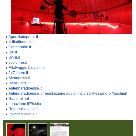
Agenziaimpress.it
Ilcittadinoonline.it
Controradio.it
Uai.it
Unisi.it
9colonne.it
FSalvaggio.blogspot.it
247.libero.it
Sienanews.it
Udite-udite.it
Antennaradioesse.it
Antennaradioesse.it (registrazione audio intervista Alessandro Marchini)
Gamp-pt.net
Lanazione.it/Pistoia
Reportpistoia.com
Lavocedipistoia.it