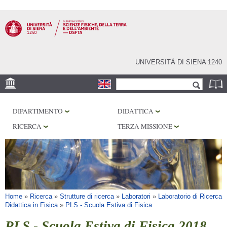
Salta al
contenuto
principale
UNIVERSITÀ DI SIENA 1240
Form di ricerca
Cerca
SEDE
DIPARTIMENTO
DIDATTICA
MUSEI
RICERCA
TERZA MISSIONE
OSSERVATORIO
BIBLIOTECHE
SERVIZI
Tu sei qui
Home
»
Ricerca
»
Strutture di ricerca
»
Laboratori
»
Laboratorio di Ricerca
Didattica in Fisica
»
PLS - Scuola Estiva di Fisica
PLS - Scuola Estiva di Fisica 2018