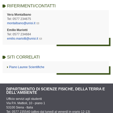
RIFERIMENTI/CONTATTI
Vera Montalbano
Tel: 0577 234675
montalbano@unisi.it
Emilio Mariotti
Tel: 0577 234684
emilio.mariotti@unisi.it
SITI CORRELATI
Piano Lauree Scientifiche
DIPARTIMENTO DI SCIENZE FISICHE, DELLA TERRA E
DELL'AMBIENTE
Ufficio servizi agli studenti
Via P.A. Mattioli, 10 - piano 1
53100 Siena - Italia
Tel. 0577 235540 (attivo dal lunedì al venerdì in orario 12-13)