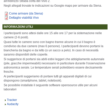
all'indirizzo Strada corta del Vivo 2.
Negli allegati trovate le indicazioni su Google maps per arrivare da Siena.
Come arrivare (da Siena)
Dettaglio viabilità Vivo
INFORMAZIONI UTILI
I partecipanti sono attesi dalle ore 15 alle ore 17 per la sistemazione nelle
camere (2-6 posti).
Quasi tutte le camere sono con bagno tranne alcune in cui il bagno è
condiviso da due camere (max 6 persone). I partecipanti devono portarsi la
biancheria da bagno e da letto (o un sacco a pelo). In caso di necessità
saranno disponibili delle coperte.
Si suggerisce di portarsi sia abiti estivi leggeri che abbigliamento autunnale
(pile, giacche impermeabili) necessario in particolare durante l'osservazione
astronomica serale. Le temperature serali potrebbero essere decisamente
fresche.
Ai partecipanti suggeriamo di portare tutti gli apparati digitali di cui
dispongono (smartphone, tablet, notebook).
Se possibile installate il seguente software opensource utile per alcuni
laboratori
Tracker
Audacity