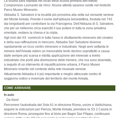
La scuola sarà ospitata nei locali della scuola primaria dell'Istituto
Comprensivo
Leonardo da Vinci
. Alcune attività saranno svolte nel limitrofo
Parco Museo Minerario.
Abbadia S. Salvatore è la località più prossima alla vetta sul versante senese
del Monte Amiata. Prende il nome dall'abbazia benedettina, fondata nel 743
dai longobardi per controllare la via Francigena. Dell'Abbazia di S. Salvatore,
che per un millennio circa esercitò il suo potere in tutta la zona amiatina
orientale, restano la chiesa e la cripta.
Agli inizi del XX cominciò in tutta l'area lo sfruttamento minerario del cinabro
e della sua raffinazione in mercurio. Abbadia San Salvatore divenne
rapidamente un ricco centro minerario e industriale. Negli anni settanta le
miniere dell'Amiata videro un inesorabile lento declino soprattutto a causa
dalle sempre più scarsa e ridotta applicazione del minerale a livello
industriale che portò alla dismissione delle miniere, che ora sono diventate,
a seguito di un intervento di riqualificazione urbana, il Parco Museo
Minerario inserito nel contesto della rete museale senese.
Attualmente Abbadia è il più importante e meglio attrezzato centro di
soggiorno estivo e invernale del territorio del monte Amiata.
COME ARRIVARE
In auto
Da Nord
Percorrere l'autostrada del Sole A1 in direzione Roma, uscire a Valdichiana,
seguire le indicazioni per Pienza, Monte Amiata, prendere la SS 2 Cassia in
direzione Roma, proseguire fino al bivio per Bagni San Filippo, continuare