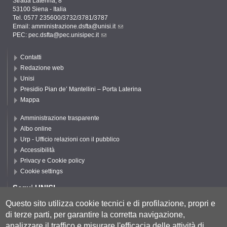
Strada Laterina, 8
53100 Siena - Italia
Tel. 0577 235600/3732/3781/3787
Email:
amministrazione.dsfta@unisi.it
PEC:
pec.dsfta@pec.unisipec.it
Contatti
Redazione web
Unisi
Presidio Pian de’ Mantellini – Porta Laterina
Mappa
Amministrazione trasparente
Albo online
Urp - Ufficio relazioni con il pubblico
Accessibilità
Privacy e Cookie policy
Cookie settings
Segui UNISI
Questo sito utilizza cookie tecnici e di profilazione, propri e
di terze parti, per garantire la corretta navigazione,
Segui DSFTA
analizzare il traffico e misurare l'efficacia delle attività di