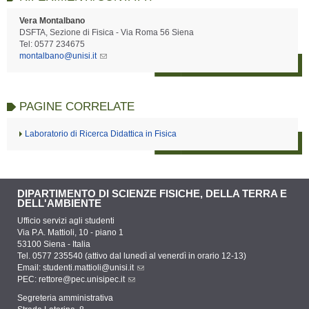
Vera Montalbano
DSFTA, Sezione di Fisica - Via Roma 56 Siena
Tel: 0577 234675
montalbano@unisi.it
PAGINE CORRELATE
Laboratorio di Ricerca Didattica in Fisica
DIPARTIMENTO DI SCIENZE FISICHE, DELLA TERRA E
DELL'AMBIENTE
Ufficio servizi agli studenti
Via P.A. Mattioli, 10 - piano 1
53100 Siena - Italia
Tel. 0577 235540 (attivo dal lunedì al venerdì in orario 12-13)
Email:
studenti.mattioli@unisi.it
PEC:
rettore@pec.unisipec.it
Segreteria amministrativa