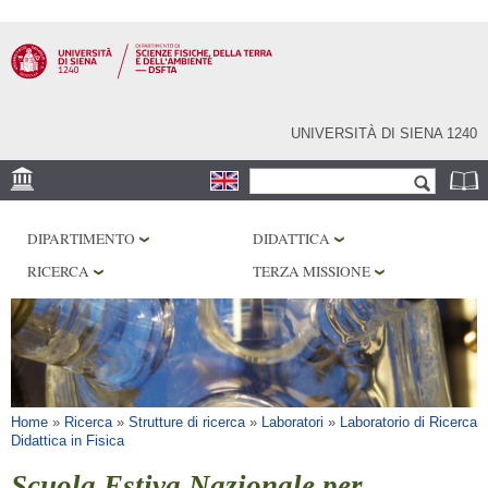
Salta al
contenuto
principale
UNIVERSITÀ DI SIENA 1240
Form di ricerca
Cerca
SEDE
DIPARTIMENTO
DIDATTICA
MUSEI
RICERCA
TERZA MISSIONE
OSSERVATORIO
BIBLIOTECHE
SERVIZI
Tu sei qui
Home
»
Ricerca
»
Strutture di ricerca
»
Laboratori
»
Laboratorio di Ricerca
Didattica in Fisica
Scuola Estiva Nazionale per