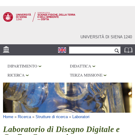
Salta al
contenuto
principale
UNIVERSITÀ DI SIENA 1240
Form di ricerca
Cerca
SEDE
DIPARTIMENTO
DIDATTICA
MUSEI
RICERCA
TERZA MISSIONE
OSSERVATORIO
BIBLIOTECHE
SERVIZI
Tu sei qui
Home
»
Ricerca
»
Strutture di ricerca
»
Laboratori
Laboratorio di Disegno Digitale e