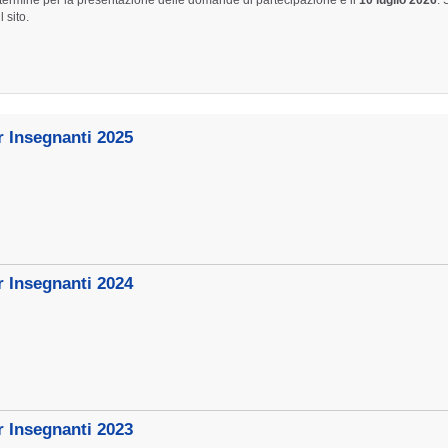
l termine per la presentazione delle domande di partecipazione è il
10 luglio 2026
. 
 sito.
r Insegnanti 2025
r Insegnanti 2024
r Insegnanti 2023