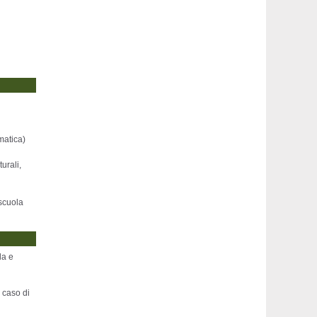
matica)
urali,
 scuola
la e
n
caso di