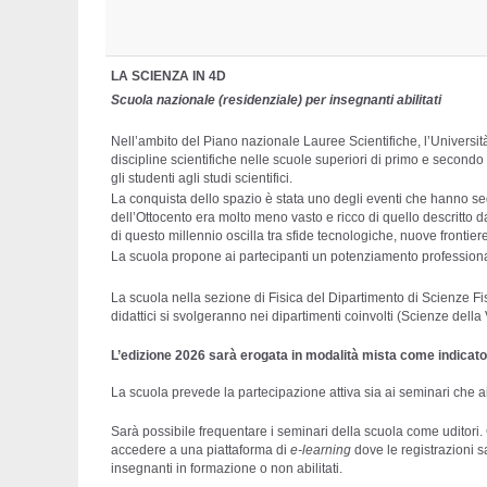
LA SCIENZA IN 4D
Scuola nazionale (residenziale) per insegnanti abilitati
Nell’ambito del Piano nazionale Lauree Scientifiche, l’Universi
discipline scientifiche nelle scuole superiori di primo e second
gli studenti agli studi scientifici.
La conquista dello spazio è stata uno degli eventi che hanno seg
dell’Ottocento era molto meno vasto e ricco di quello descritto 
di questo millennio oscilla tra sfide tecnologiche, nuove frontie
La scuola propone ai partecipanti un potenziamento professional
La scuola nella sezione di
Fisica del Dipartimento di Scienze Fis
didattici
si svolgeranno nei dipartimenti coinvolti (Scienze dell
L’edizione 2026 sarà erogata in modalità mista come indicato
La scuola prevede la partecipazione attiva sia ai seminari che ai 
Sarà possibile frequentare i seminari della scuola come uditori. C
accedere a una piattaforma di
e-learning
dove le registrazioni 
insegnanti in formazione o non abilitati.