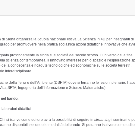
tà di Siena organizza la Scuola nazionale estiva La Scienza in 4D per insegnanti di
o grado per promuovere nella pratica scolastica azioni didattiche innovative che avv
nato profondamente la storia e le società del secolo scorso. L’universo della fine
dalla scienza contemporanea. Il rinnovato interesse per lo spazio e l’esplorazione s
re della conoscenza e ricadute tecnologiche ed economiche sulle società terrestri.
e interdisciplinare.
iche della Terra e dell’Ambiente (DSFTA) dove si terranno le lezioni plenarie. I labo
a Vita, SFTA, Ingegneria dell’Informazione e Scienze Matematiche).
 nel bando.
laboratori didattici.
hi si iscrive come uditore avrà la possibilità di seguire in
streaming
i seminari e po
saranno disponibili secondo le modalità del bando. Si potranno iscrivere come udito