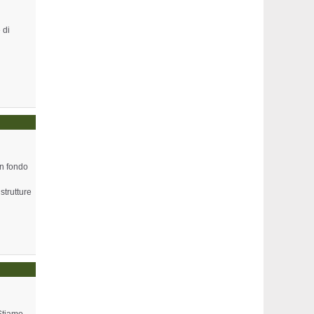
 di
in fondo
strutture