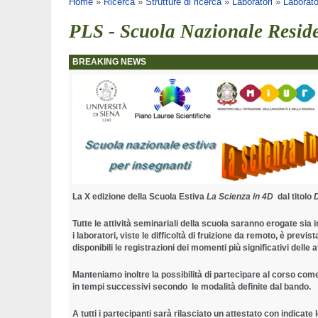
Tu sei qui
Home
»
Ricerca
»
Strutture di ricerca
»
Laboratori
»
Laborato
PLS - Scuola Nazionale Reside
BREAKING NEWS
La X edizione della Scuola Estiva
La Scienza in 4D
dal titolo
D
Tutte le attività
seminariali della scuola saranno erogate sia i
i
laboratori, viste le difficoltà di fruizione da remoto, è pre
disponibili le registrazioni dei momenti più significativi delle at
Manteniamo inoltre la possibilità di partecipare al corso come
in tempi successivi secondo le modalità definite dal bando.
A tutti i partecipanti sarà rilasciato un attestato con indicate 