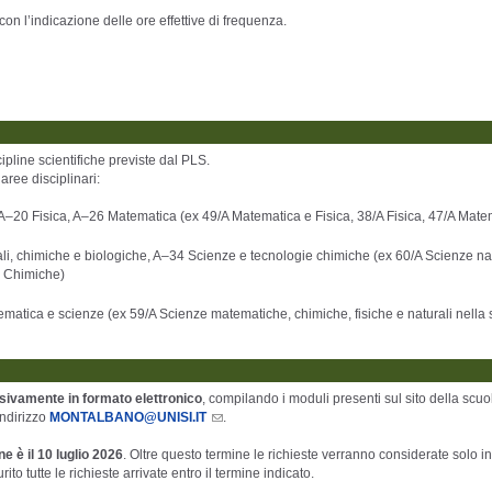
 con l’indicazione delle ore effettive di frequenza.
ipline scientifiche previste dal PLS.
aree disciplinari:
, A–20 Fisica, A–26 Matematica (ex 49/A Matematica e Fisica, 38/A Fisica, 47/A Mate
rali, chimiche e biologiche, A–34 Scienze e tecnologie chimiche (ex 60/A Scienze nat
e Chimiche)
tematica e scienze (ex 59/A Scienze matematiche, chimiche, fisiche e naturali nella
sivamente in formato elettronico
, compilando i moduli presenti sul sito della scuo
indirizzo
MONTALBANO@UNISI.IT
.
e è il 10 luglio 2026
. Oltre questo termine le richieste verranno considerate solo i
 tutte le richieste arrivate entro il termine indicato.