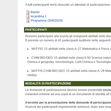
A tutti partecipanti verrà rilasciato un attestato di partecipazione
Bando
locandina 1
Programma (26/6/2026)
PARTECIPANTI
Possono partecipare alla scuola gli insegnanti abilitati nelle disc
È previsto un numero di 45 partecipanti suddivisi nelle seguenti 
MAT-FIS:
15 abilitati nelle classi A–27 Matematica e Fisica
CHIM-BIO-GEO:
15 abilitati nelle classi A-50 Scienze natu
chimica e geografia,
microbiologia, 13/A Chimica e Tecnologi
MAT-FIS-CHIM-BIO-GEO:
15 abilitati nella classe A–28 Ma
media).
MODALITÀ DI PARTECIPAZIONE
Le domande di partecipazione devono essere presentate
esclu
inviandoli insieme ad una copia di un
documento di identità all’
Il termine per la presentazione delle domande di partecipazion
rinuncia dei partecipanti regolarmente ammessi, dopo aver esaurito